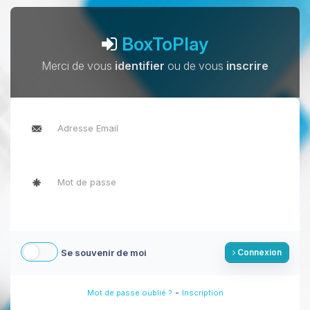
BoxToPlay
Merci de vous
identifier
ou de vous
inscrire
Se souvenir de moi
Connexion
-
Mot de passe oublié ?
Inscription