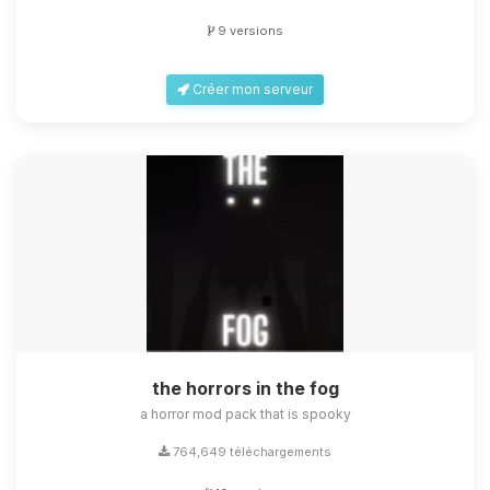
9 versions
Créer mon serveur
the horrors in the fog
a horror mod pack that is spooky
764,649 téléchargements