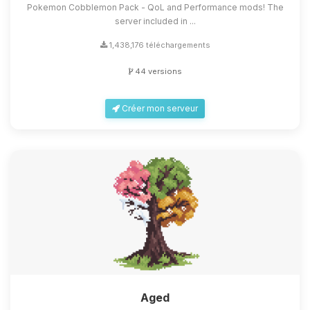
Pokemon Cobblemon Pack - QoL and Performance mods! The
server included in ...
1,438,176 téléchargements
44 versions
Créer mon serveur
Aged