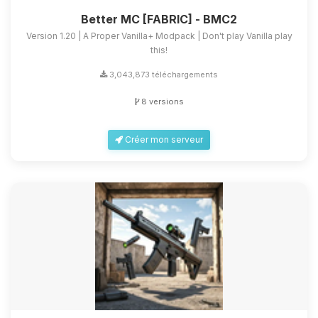
Better MC [FABRIC] - BMC2
Version 1.20 | A Proper Vanilla+ Modpack | Don't play Vanilla play
this!
3,043,873 téléchargements
8 versions
Créer mon serveur
Youpi, enfin quelqu’un pour me
parler ! Moi c’est Choupy, ton petit
assistant BoxToPlay. Dis-moi ce dont
tu as besoin et je vais remuer mes