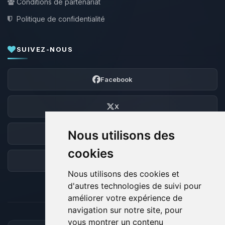
Conditions de partenariat
Politique de confidentialité
SUIVEZ-NOUS
Facebook
X
Nous utilisons des
Discord
cookies
Forum
Nous utilisons des cookies et
d'autres technologies de suivi pour
améliorer votre expérience de
navigation sur notre site, pour
vous montrer un contenu