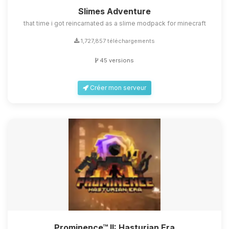
Slimes Adventure
that time i got reincarnated as a slime modpack for minecraft
1,727,857 téléchargements
45 versions
Créer mon serveur
Prominence™ II: Hasturian Era