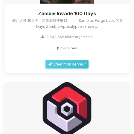
Zombie Invade 100 Days
僵尸入侵 100 天（高版本惊变重制）—— Same as Forge Labs 100
Days Zombie Apocalypse in new ...
12,894,852 téléchargements
7 versions
Créer mon serveur