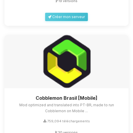
19 versions
Créer mon serveur
Cobblemon Brasil [Mobile]
Mod optimized and translated into PT-BR, made to run
Cobblemon on Mobile ...
759,094 téléchargements
30 versions