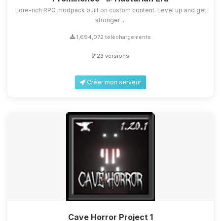
Lore-rich RPG modpack built on custom content. Level up and get
stronger ...
1,694,072 téléchargements
23 versions
Créer mon serveur
Cave Horror Project 1