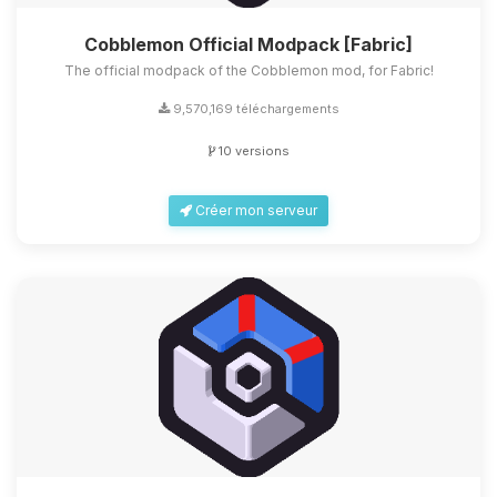
Cobblemon Official Modpack [Fabric]
The official modpack of the Cobblemon mod, for Fabric!
9,570,169 téléchargements
10 versions
Créer mon serveur