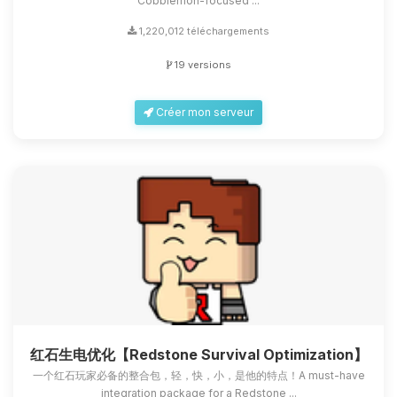
Cobblemon-focused ...
1,220,012 téléchargements
19 versions
Créer mon serveur
红石生电优化【Redstone Survival Optimization】
一个红石玩家必备的整合包，轻，快，小，是他的特点！A must-have
integration package for a Redstone ...