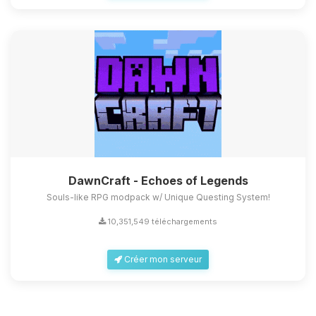
DawnCraft - Echoes of Legends
Souls-like RPG modpack w/ Unique Questing System!
10,351,549 téléchargements
Créer mon serveur