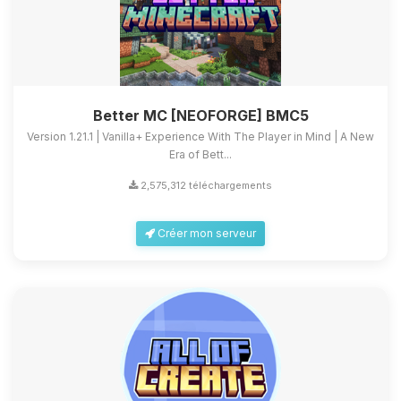
Better MC [NEOFORGE] BMC5
Version 1.21.1 | Vanilla+ Experience With The Player in Mind | A New
Era of Bett...
2,575,312 téléchargements
Créer mon serveur