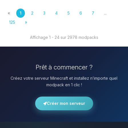
«
1
2
3
4
5
6
7
...
125
»
Affichage 1 - 24 sur 2978 modpacks
Prêt à commencer ?
Créez votre serveur Minecraft et installez n’importe quel
modpack en 1 clic !
Créer mon serveur