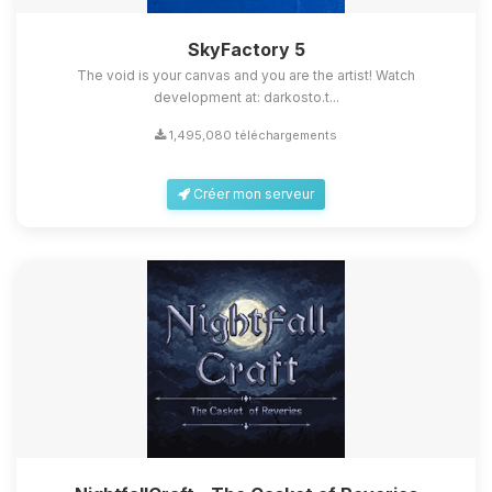
SkyFactory 5
The void is your canvas and you are the artist! Watch
development at: darkosto.t...
1,495,080 téléchargements
Créer mon serveur