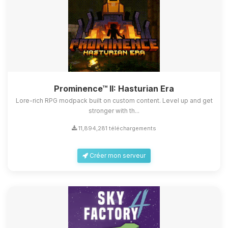
Prominence™ II: Hasturian Era
Lore-rich RPG modpack built on custom content. Level up and get
stronger with th...
11,894,281 téléchargements
Créer mon serveur