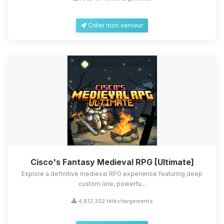
Créer mon serveur
Cisco's Fantasy Medieval RPG [Ultimate]
Explore a definitive medieval RPG experience featuring deep
custom lore, powerfu...
4,812,332 téléchargements