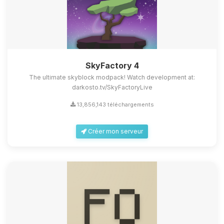
SkyFactory 4
The ultimate skyblock modpack! Watch development at:
darkosto.tv/SkyFactoryLive
13,856,143 téléchargements
Créer mon serveur