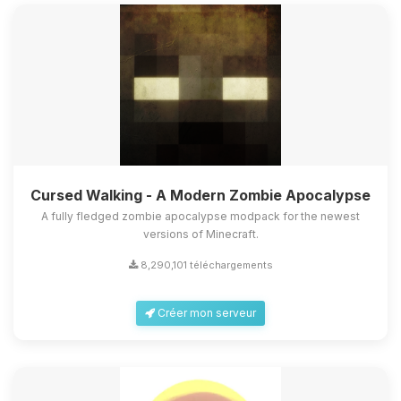
Cursed Walking - A Modern Zombie Apocalypse
A fully fledged zombie apocalypse modpack for the newest
versions of Minecraft.
8,290,101 téléchargements
Créer mon serveur