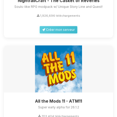
NightfallCraft - The Casket of Reveries
Souls-like RPG modpack w/ Unique Story Line and Quest!
1,926,696 téléchargements
Créer mon serveur
All the Mods 11 - ATM11
Super early alpha for 26.1.2
703,404 téléchargements