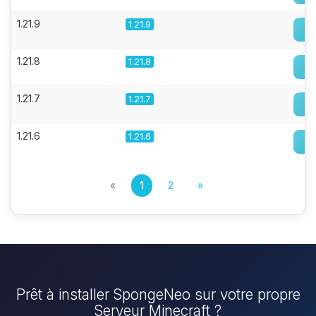
1.21.9
1.21.9
1.21.8
1.21.8
1.21.7
1.21.7
1.21.6
1.21.6
«
1
2
»
Prêt à installer SpongeNeo sur votre propre
Serveur Minecraft ?