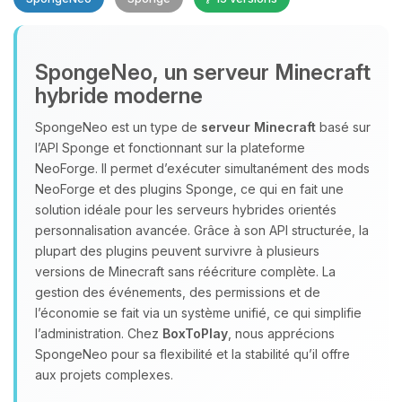
SpongeNeo, un serveur Minecraft
hybride moderne
SpongeNeo est un type de
serveur Minecraft
basé sur
l’API Sponge et fonctionnant sur la plateforme
Youpi, enfin quelqu’un pour me
NeoForge. Il permet d’exécuter simultanément des mods
parler ! Moi c’est Choupy, ton petit
NeoForge et des plugins Sponge, ce qui en fait une
assistant BoxToPlay. Dis-moi ce dont
solution idéale pour les serveurs hybrides orientés
tu as besoin et je vais remuer mes
personnalisation avancée. Grâce à son API structurée, la
petits circuits pour t’aider.
plupart des plugins peuvent survivre à plusieurs
09/08/2026 à 10:57
versions de Minecraft sans réécriture complète. La
gestion des événements, des permissions et de
l’économie se fait via un système unifié, ce qui simplifie
l’administration. Chez
BoxToPlay
, nous apprécions
SpongeNeo pour sa flexibilité et la stabilité qu’il offre
aux projets complexes.