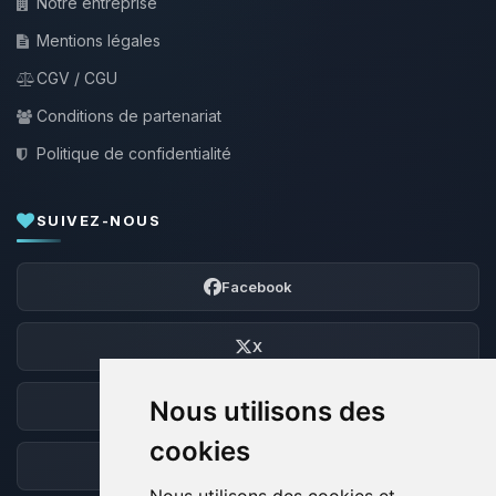
Notre entreprise
Mentions légales
CGV / CGU
Conditions de partenariat
Politique de confidentialité
SUIVEZ-NOUS
Facebook
X
Nous utilisons des
Discord
cookies
Forum