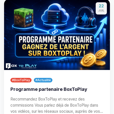
22
JUIL
#BoxToPlay
#Actualité
Programme partenaire BoxToPlay
Recommandez BoxToPlay et recevez des
commissions Vous parlez déjà de BoxToPlay dans
vos vidéos, sur les réseaux sociaux, auprès de vos