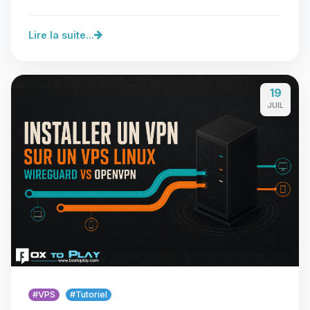
proches ou au…
Lire la suite...
19
JUIL
#VPS
#Tutoriel