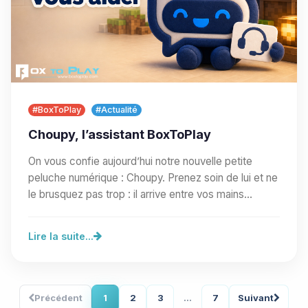
#BoxToPlay
#Actualité
Choupy, l’assistant BoxToPlay
On vous confie aujourd’hui notre nouvelle petite
peluche numérique : Choupy. Prenez soin de lui et ne
le brusquez pas trop : il arrive entre vos mains…
Lire la suite...
Précédent
1
2
3
...
7
Suivant