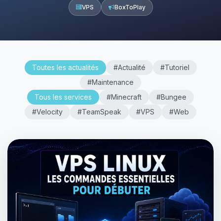
VPS
BoxToPlay
Toutes les actualités
#Actualité
#Tutoriel
#Maintenance
Tous les services
#Minecraft
#Bungee
#Velocity
#TeamSpeak
#VPS
#Web