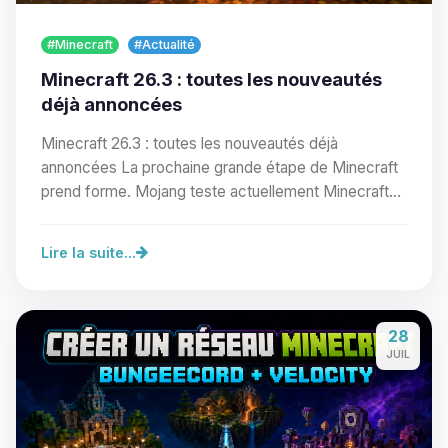
#Minecraft
#Actualité
Minecraft 26.3 : toutes les nouveautés
déjà annoncées
Minecraft 26.3 : toutes les nouveautés déjà
annoncées La prochaine grande étape de Minecraft
prend forme. Mojang teste actuellement Minecraft
Java…
Lire la suite...
Youpi, enfin quelqu’un pour me
parler ! Moi c’est Choupy, ton petit
28
assistant BoxToPlay. Dis-moi ce dont
JUIL
tu as besoin et je vais remuer mes
petits circuits pour t’aider.
07/08/2026 à 16:40