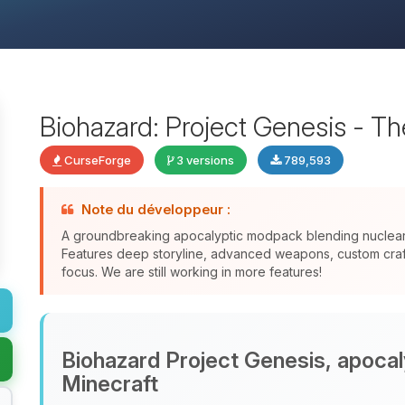
Biohazard: Project Genesis - T
CurseForge
3 versions
789,593
Note du développeur :
A groundbreaking apocalyptic modpack blending nuclear f
Features deep storyline, advanced weapons, custom crafti
focus. We are still working in more features!
Biohazard Project Genesis, apocal
Minecraft