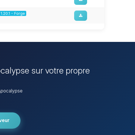
1.20.1 - Forge
ocalypse sur votre propre
 Apocalypse
veur