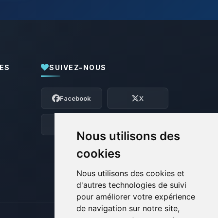
ES
SUIVEZ-NOUS
Youpi, enfin quelqu’un pour me parler !
Moi c’est Choupy, ton petit assistant
Facebook
X
BoxToPlay. Dis-moi ce dont tu as besoin
et je vais remuer mes petits circuits
pour t’aider.
Discord
Forum
Nous utilisons des
08/08/2026 à 01:42
cookies
Nous utilisons des cookies et
d'autres technologies de suivi
pour améliorer votre expérience
de navigation sur notre site,