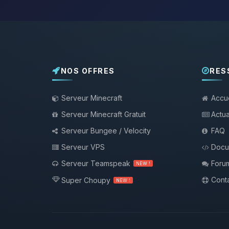
NOS OFFRES
RES
Serveur Minecraft
Accue
Serveur Minecraft Gratuit
Actua
Serveur Bungee / Velocity
FAQ
Serveur VPS
Docu
Serveur Teamspeak
Foru
NEW !
Conta
Super Choupy
NEW !