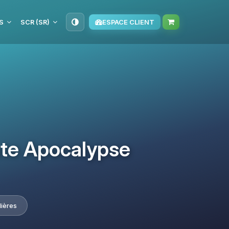
S
SCR (SR)
ESPACE CLIENT
ate Apocalypse
lières