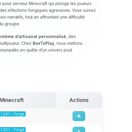
 pour serveur Minecraft qui plonge les joueurs
des infections fongiques agressives. Vous suivez
x narratifs, tout en affrontant une difficulté
 du groupe.
ystème d’artisanat personnalisé
, des
multijoueur. Chez
BoxToPlay
, nous mettons
mmunautés en quête d’un univers post
Minecraft
Actions
1.20.1 - Forge
1.20.1 - Forge