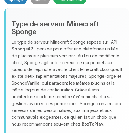
Type de serveur Minecraft
Sponge
Le type de serveur Minecraft Sponge repose sur l’API
SpongeAPI
, pensée pour offrir une plateforme unifiée
Youpi, enfin quelqu’un pour me
de plugins sur plusieurs versions. Au lieu de modifier le
parler ! Moi c’est Choupy, ton petit
client, Sponge agit côté serveur, ce qui permet aux
assistant BoxToPlay. Dis-moi ce dont
joueurs de rejoindre avec le client Minecraft classique. Il
tu as besoin et je vais remuer mes
existe deux implémentations majeures, SpongeForge et
petits circuits pour t’aider.
SpongeVanilla, qui partagent les mêmes plugins et la
07/08/2026 à 22:15
même logique de configuration. Grâce à son
architecture moderne orientée événements et à sa
gestion avancée des permissions, Sponge convient aux
serveurs de jeu personnalisés, aux mini jeux et aux
communautés exigeantes, ce qui en fait un choix que
nous recommandons souvent chez
BoxToPlay
.