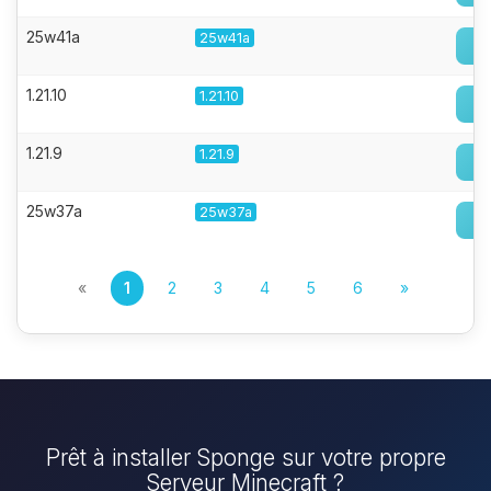
25w41a
25w41a
1.21.10
1.21.10
1.21.9
1.21.9
25w37a
25w37a
«
1
2
3
4
5
6
»
Prêt à installer Sponge sur votre propre
Serveur Minecraft ?