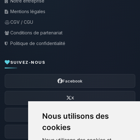
Notre entreprise
Mentions légales
CGV / CGU
Conditions de partenariat
Politique de confidentialité
SUIVEZ-NOUS
Facebook
X
Nous utilisons des
Discord
cookies
Forum