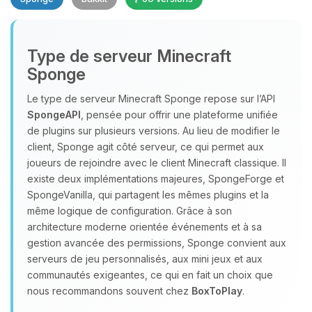
Type de serveur Minecraft
Sponge
Le type de serveur Minecraft Sponge repose sur l’API
SpongeAPI
, pensée pour offrir une plateforme unifiée
Youpi, enfin quelqu’un pour me
de plugins sur plusieurs versions. Au lieu de modifier le
parler ! Moi c’est Choupy, ton petit
client, Sponge agit côté serveur, ce qui permet aux
assistant BoxToPlay. Dis-moi ce dont
joueurs de rejoindre avec le client Minecraft classique. Il
tu as besoin et je vais remuer mes
existe deux implémentations majeures, SpongeForge et
petits circuits pour t’aider.
SpongeVanilla, qui partagent les mêmes plugins et la
06/08/2026 à 13:28
même logique de configuration. Grâce à son
architecture moderne orientée événements et à sa
gestion avancée des permissions, Sponge convient aux
serveurs de jeu personnalisés, aux mini jeux et aux
communautés exigeantes, ce qui en fait un choix que
nous recommandons souvent chez
BoxToPlay
.