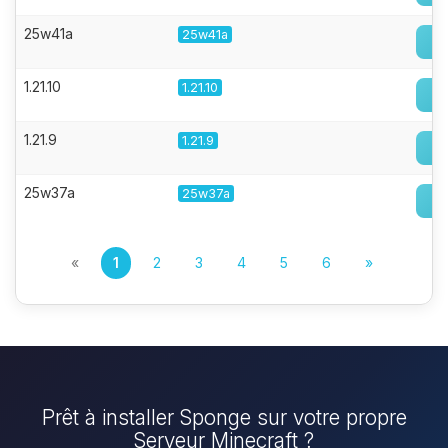
25w41a
25w41a
1.21.10
1.21.10
1.21.9
1.21.9
25w37a
25w37a
«
1
2
3
4
5
6
»
Prêt à installer Sponge sur votre propre
Serveur Minecraft ?