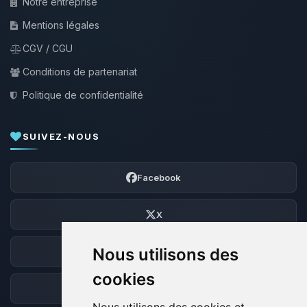
Notre entreprise
Mentions légales
CGV / CGU
Conditions de partenariat
Politique de confidentialité
SUIVEZ-NOUS
Facebook
X
Nous utilisons des
Discord
cookies
Forum