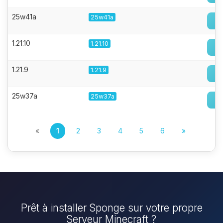
25w41a
25w41a
1.21.10
1.21.10
1.21.9
1.21.9
25w37a
25w37a
«
1
2
3
4
5
6
»
Prêt à installer Sponge sur votre propre
Serveur Minecraft ?