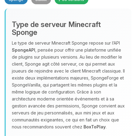
Type de serveur Minecraft
Sponge
Le type de serveur Minecraft Sponge repose sur l’API
SpongeAPI
, pensée pour offrir une plateforme unifiée
Youpi, enfin quelqu’un pour me
de plugins sur plusieurs versions. Au lieu de modifier le
parler ! Moi c’est Choupy, ton petit
client, Sponge agit côté serveur, ce qui permet aux
assistant BoxToPlay. Dis-moi ce dont
joueurs de rejoindre avec le client Minecraft classique. Il
tu as besoin et je vais remuer mes
existe deux implémentations majeures, SpongeForge et
petits circuits pour t’aider.
SpongeVanilla, qui partagent les mêmes plugins et la
08/08/2026 à 15:10
même logique de configuration. Grâce à son
architecture moderne orientée événements et à sa
gestion avancée des permissions, Sponge convient aux
serveurs de jeu personnalisés, aux mini jeux et aux
communautés exigeantes, ce qui en fait un choix que
nous recommandons souvent chez
BoxToPlay
.