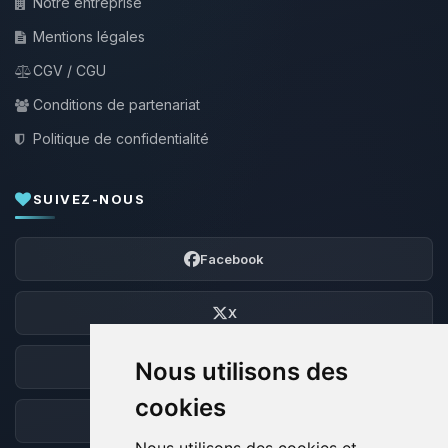
Notre entreprise
Mentions légales
CGV / CGU
Conditions de partenariat
Politique de confidentialité
SUIVEZ-NOUS
Facebook
X
Nous utilisons des
Discord
cookies
Forum