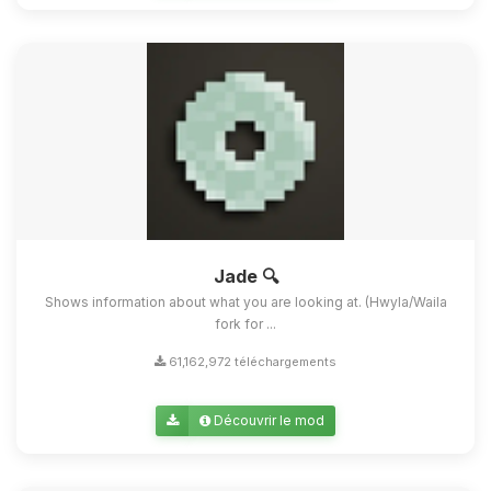
Jade 🔍
Shows information about what you are looking at. (Hwyla/Waila
fork for ...
61,162,972 téléchargements
Découvrir le mod