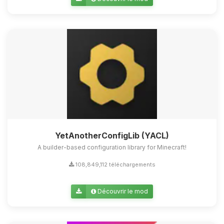
Youpi, enfin quelqu’un pour me
parler ! Moi c’est Choupy, ton petit
assistant BoxToPlay. Dis-moi ce dont
tu as besoin et je vais remuer mes
petits circuits pour t’aider.
06/08/2026 à 03:28
YetAnotherConfigLib (YACL)
A builder-based configuration library for Minecraft!
108,849,112 téléchargements
Découvrir le mod