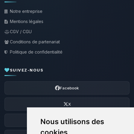
Notre entreprise
Mentions légales
CGV / CGU
Conditions de partenariat
Politique de confidentialité
SUIVEZ-NOUS
Facebook
X
Nous utilisons des
Discord
cookies