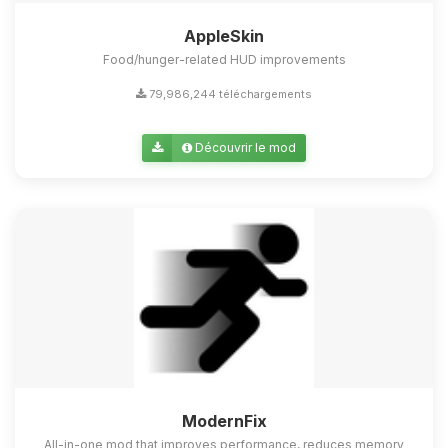
AppleSkin
Food/hunger-related HUD improvements
79,986,244 téléchargements
Découvrir le mod
ModernFix
All-in-one mod that improves performance, reduces memory