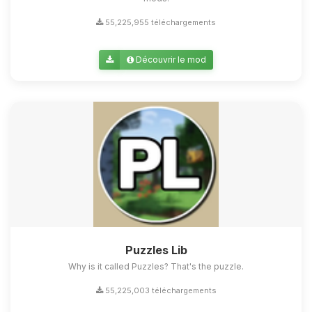
55,225,955 téléchargements
Découvrir le mod
Puzzles Lib
Why is it called Puzzles? That's the puzzle.
55,225,003 téléchargements