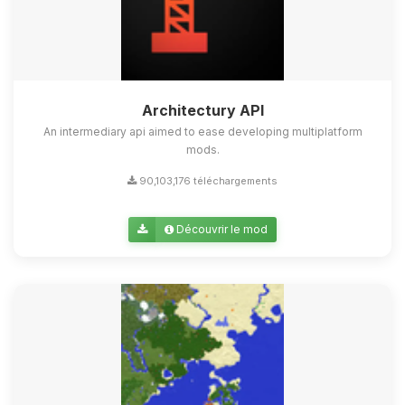
Architectury API
An intermediary api aimed to ease developing multiplatform
mods.
90,103,176 téléchargements
Découvrir le mod