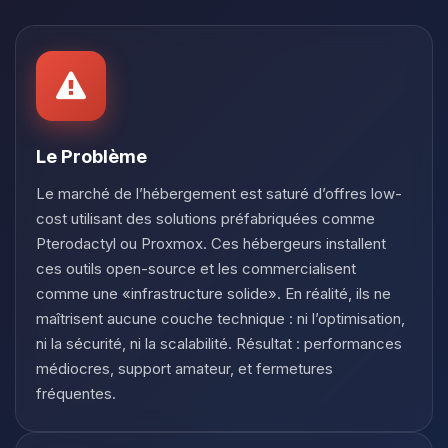
Youpi, enfin quelqu’un pour me
parler ! Moi c’est Choupy, ton petit
assistant BoxToPlay. Dis-moi ce dont
tu as besoin et je vais remuer mes
petits circuits pour t’aider.
10/08/2026 à 01:19
Le Problème
Le marché de l’hébergement est saturé d’offres low-
cost utilisant des solutions préfabriquées comme
Pterodactyl ou Proxmox. Ces hébergeurs installent
ces outils open-source et les commercialisent
comme une «infrastructure solide». En réalité, ils ne
maîtrisent aucune couche technique : ni l’optimisation,
ni la sécurité, ni la scalabilité. Résultat : performances
médiocres, support amateur, et fermetures
fréquentes.