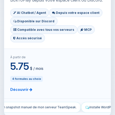
BoxToPlay depuis votre espace client ou Discord.
AI Chatbot / Agent
Depuis votre espace client
Disponible sur Discord
Compatible avec tous vos serveurs
MCP
Accès sécurisé
À partir de
5.75
$ / mois
4 formules au choix
Découvrir
mSpeak.
Installe WordPress sur mon VPS et configure-le.
Séc