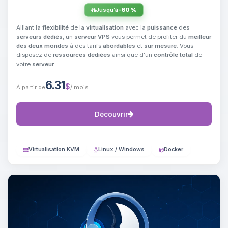
Jusqu’à
-60 %
Alliant la
flexibilité
de la
virtualisation
avec la
puissance
des
serveurs dédiés
, un
serveur VPS
vous permet de profiter du
meilleur
des deux mondes
à des tarifs
abordables
et
sur mesure
. Vous
disposez de
ressources dédiées
ainsi que d’un
contrôle total
de
votre
serveur
.
6.31
$
À partir de
/ mois
Découvrir
Virtualisation KVM
Linux / Windows
Docker