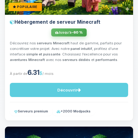
POPULAIRE
Hébergement de serveur Minecraft
Jusqu’à
-60 %
Découvrez nos
serveurs Minecraft
haut de gamme, parfaits pour
concrétiser votre projet. Avec notre
panel intuitif
, profitez d’une
interface
simple et puissante
. Choisissez l’excellence pour vos
aventures Minecraft
avec nos
serveurs dédiés
et
performants
.
6.31
$
À partir de
/ mois
Découvrir
Serveurs premium
+2000 Modpacks