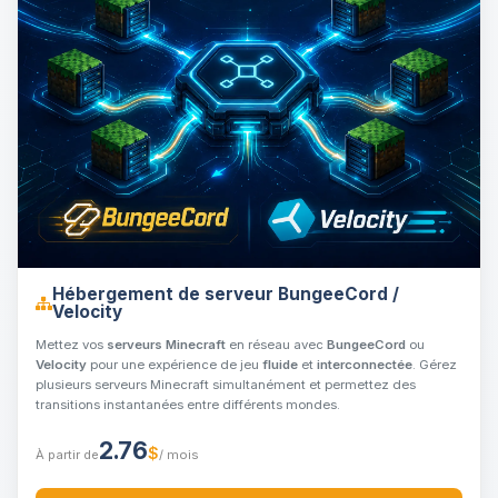
Hébergement de serveur BungeeCord /
Velocity
Mettez vos
serveurs Minecraft
en réseau avec
BungeeCord
ou
Velocity
pour une expérience de jeu
fluide
et
interconnectée
. Gérez
plusieurs serveurs Minecraft simultanément et permettez des
transitions instantanées entre différents mondes.
2.76
$
À partir de
/ mois