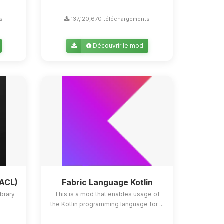
ts
137,120,670 téléchargements
Découvrir le mod
YACL)
Fabric Language Kotlin
ibrary
This is a mod that enables usage of
the Kotlin programming language for ...