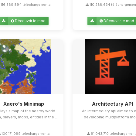
116,369,894 téléchargements
110,288,634 téléchargemen
Découvrir le mod
Découvrir le mod
Xaero's Minimap
Architectury API
lays a map of the nearby world
An intermediary api aimed to 
n, players, mobs, entities in the ...
developing multiplatform mo
100,171,099 téléchargements
91,043,710 téléchargemen