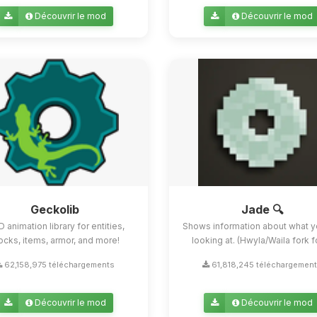
Découvrir le mod
Découvrir le mod
Geckolib
Jade 🔍
D animation library for entities,
Shows information about what y
ocks, items, armor, and more!
looking at. (Hwyla/Waila fork for
62,158,975 téléchargements
61,818,245 téléchargemen
Découvrir le mod
Découvrir le mod