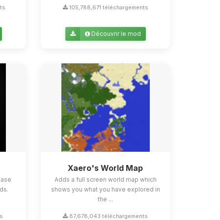
ts
105,788,671 téléchargements
Découvrir le mod
Xaero's World Map
ease
Adds a full screen world map which
ds.
shows you what you have explored in
the ...
ts
87,678,043 téléchargements