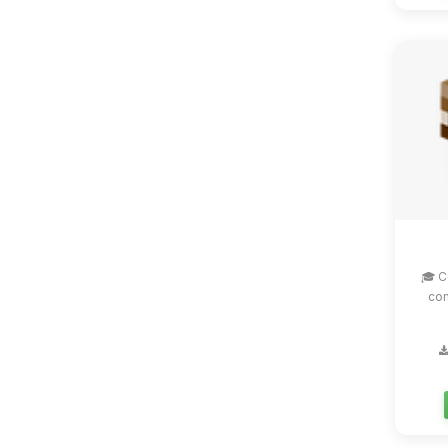
🎓 C
com