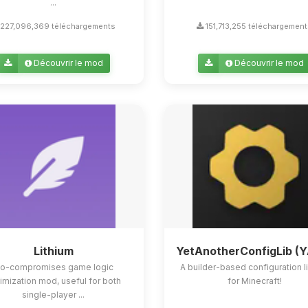
...
227,096,369 téléchargements
151,713,255 téléchargemen
Découvrir le mod
Découvrir le mod
Lithium
YetAnotherConfigLib (
o-compromises game logic
A builder-based configuration l
imization mod, useful for both
for Minecraft!
single-player ...