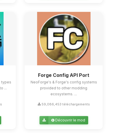
Forge Config API Port
e types
NeoForge's & Forge's config systems
o ...
provided to other modding
ecosystems. ...
ts
59,086,453 téléchargements
Découvrir le mod