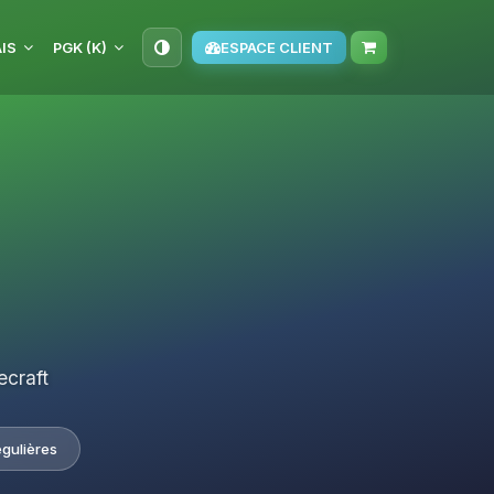
IS
PGK (K)
ESPACE CLIENT
ecraft
égulières