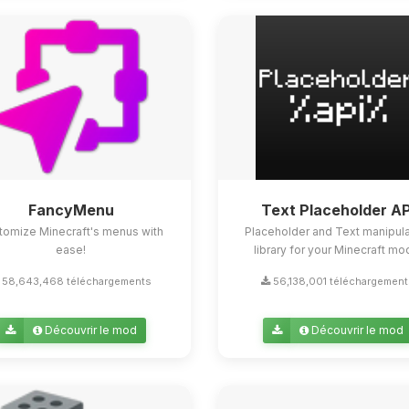
FancyMenu
Text Placeholder AP
tomize Minecraft's menus with
Placeholder and Text manipula
ease!
library for your Minecraft mo
58,643,468 téléchargements
56,138,001 téléchargemen
Découvrir le mod
Découvrir le mod