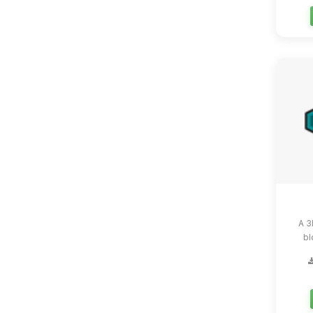
A 3
bl