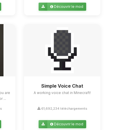
Découvrir le mod
Simple Voice Chat
ou are
A working voice chat in Minecraft!
 ...
ts
61,692,234 téléchargements
Découvrir le mod