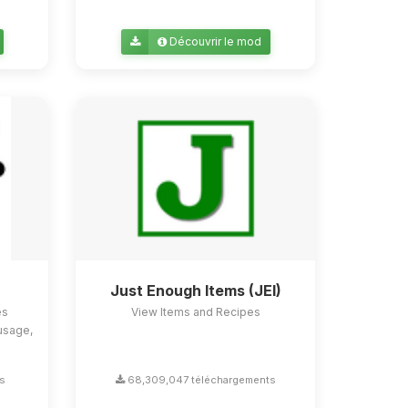
Découvrir le mod
Just Enough Items (JEI)
es
View Items and Recipes
usage,
s
68,309,047 téléchargements