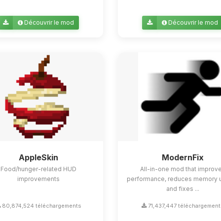
Découvrir le mod
Découvrir le mod
AppleSkin
ModernFix
Food/hunger-related HUD
All-in-one mod that improv
improvements
performance, reduces memory 
and fixes ...
80,874,524 téléchargements
71,437,447 téléchargement