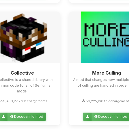
Collective
More Culling
ollective is a shared library with
A mod that changes how multipl
mon code for all of Serilum's
of culling are handled in order t
mods.
59,439,278 téléchargements
59,225,160 téléchargemen
Découvrir le mod
Découvrir le mod