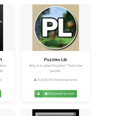
I
Puzzles Lib
tion
Why is it called Puzzles? That's the
ds.
puzzle.
ts
55,838,175 téléchargements
Découvrir le mod