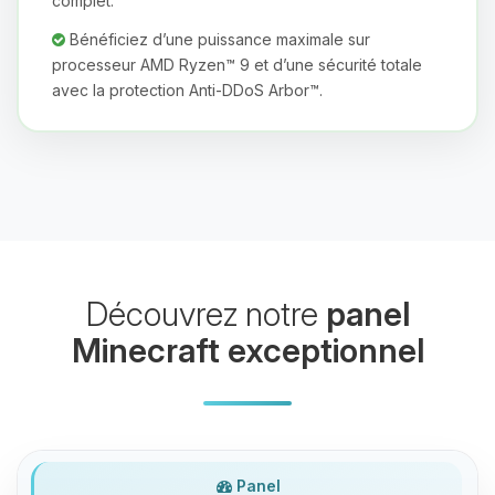
complet.
Bénéficiez d’une puissance maximale sur
processeur AMD Ryzen™ 9 et d’une sécurité totale
avec la protection Anti-DDoS Arbor™.
Youpi, enfin quelqu’un pour me
parler ! Moi c’est Choupy, ton petit
assistant BoxToPlay. Dis-moi ce dont
tu as besoin et je vais remuer mes
petits circuits pour t’aider.
07/08/2026 à 09:05
Découvrez notre
panel
Minecraft exceptionnel
Panel