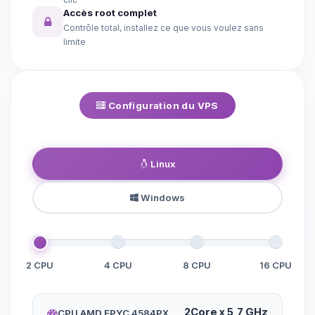
Accès root complet
Contrôle total, installez ce que vous voulez sans
limite
Configuration du VPS
Linux
Windows
2 CPU
4 CPU
8 CPU
16 CPU
2Core x 5,7 GHz
CPU AMD EPYC 4584PX