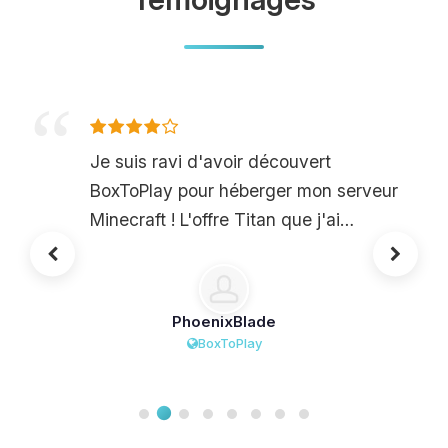
Je suis ravi d'avoir découvert
BoxToPlay pour héberger mon serveur
Minecraft ! L'offre Titan que j'ai
choisie offre des performances
incroyables, même lors de sessions
avec de nombreux joueurs et
PhoenixBlade
plusieurs mods. L'interface est super
BoxToPlay
intuitive, ce qui a simplifié la gestion
de mon serveur. Je n'ai rencontré
aucun lag et la fluidité du jeu est