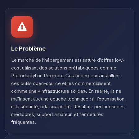
Youpi, enfin quelqu’un pour me
parler ! Moi c’est Choupy, ton petit
assistant BoxToPlay. Dis-moi ce dont
tu as besoin et je vais remuer mes
petits circuits pour t’aider.
08/08/2026 à 07:28
Le Problème
Le marché de l’hébergement est saturé d’offres low-
cost utilisant des solutions préfabriquées comme
Pterodactyl ou Proxmox. Ces hébergeurs installent
ces outils open-source et les commercialisent
comme une «infrastructure solide». En réalité, ils ne
maîtrisent aucune couche technique : ni l’optimisation,
ni la sécurité, ni la scalabilité. Résultat : performances
médiocres, support amateur, et fermetures
fréquentes.