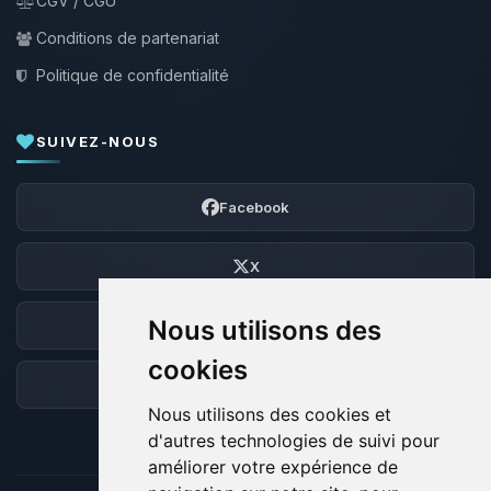
CGV / CGU
Conditions de partenariat
Politique de confidentialité
SUIVEZ-NOUS
Facebook
X
Nous utilisons des
Discord
cookies
Forum
Nous utilisons des cookies et
d'autres technologies de suivi pour
améliorer votre expérience de