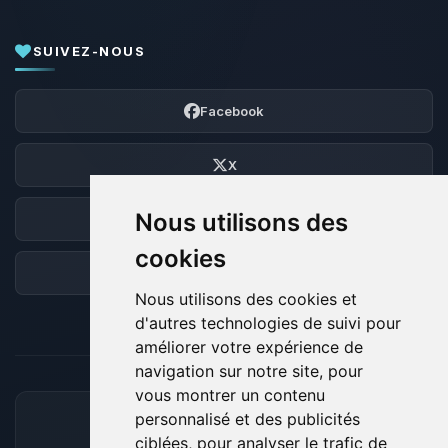
SUIVEZ-NOUS
Facebook
X
Nous utilisons des
Discord
cookies
Forum
Nous utilisons des cookies et
d'autres technologies de suivi pour
améliorer votre expérience de
navigation sur notre site, pour
vous montrer un contenu
personnalisé et des publicités
MOYENS DE PAIEMENT ACCEPTÉS
ciblées, pour analyser le trafic de