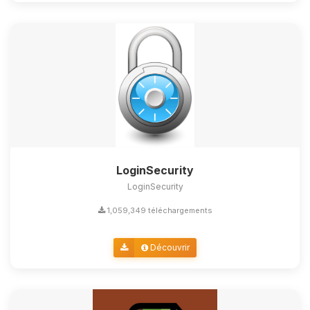
LoginSecurity
LoginSecurity
1,059,349 téléchargements
Découvrir