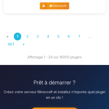
Découvrir
«
1
2
3
4
5
6
7
...
667
»
Affichage 1 - 24 sur 16000 plugins
Prêt à démarrer ?
Créez votre serveur Minecraft et installez n’importe quel plugin
en un clic !