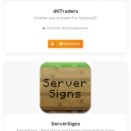
dtlTraders
A better way to trade! For Citizens(2).
295,849 téléchargements
Découvrir
ServerSigns
ServerSigns - Bind player and server commands to signs