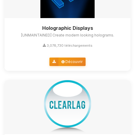
Holographic Displays
[UNMAINTAINED] Create modern looking holograms.
3,078,730 téléchargements
Découvrir