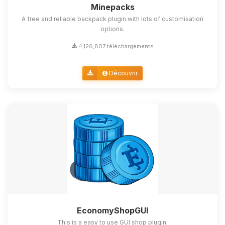
Minepacks
A free and reliable backpack plugin with lots of customisation
options.
4,126,807 téléchargements
Découvrir
EconomyShopGUI
This is a easy to use GUI shop plugin.