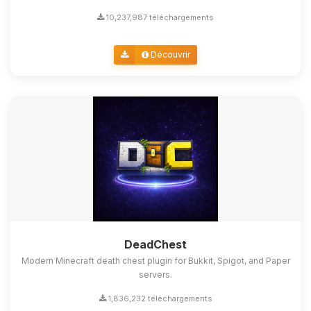
10,237,987 téléchargements
Découvrir
DeadChest
Modern Minecraft death chest plugin for Bukkit, Spigot, and Paper
servers.
1,836,232 téléchargements