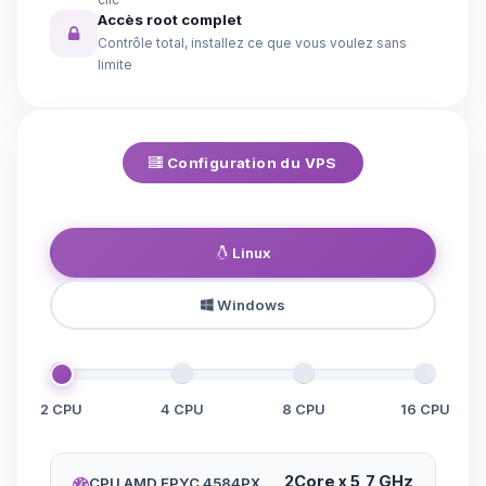
Accès root complet
Contrôle total, installez ce que vous voulez sans
limite
Configuration du VPS
Linux
Windows
2 CPU
4 CPU
8 CPU
16 CPU
2Core x 5,7 GHz
CPU AMD EPYC 4584PX