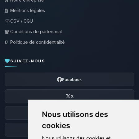
Mentions légales
CGV / CGU
Conditions de partenariat
Politique de confidentialité
SUIVEZ-NOUS
Facebook
X
Nous utilisons des
Discord
cookies
Forum
Nous utilisons des cookies et