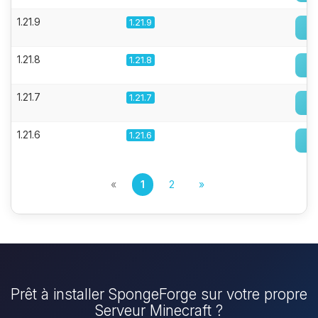
1.21.9
1.21.9
1.21.8
1.21.8
1.21.7
1.21.7
1.21.6
1.21.6
«
1
2
»
Prêt à installer SpongeForge sur votre propre
Serveur Minecraft ?