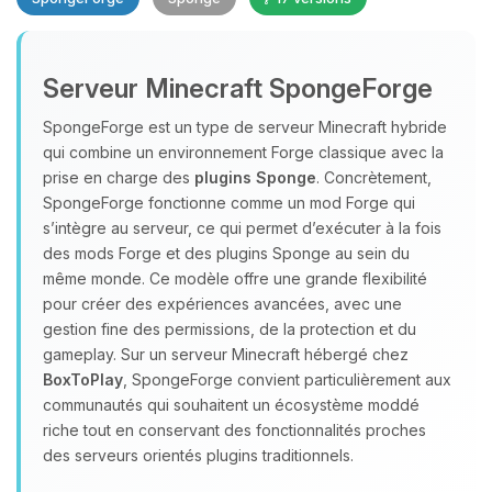
Serveur Minecraft SpongeForge
SpongeForge est un type de serveur Minecraft hybride
qui combine un environnement Forge classique avec la
prise en charge des
plugins Sponge
. Concrètement,
Youpi, enfin quelqu’un pour me
SpongeForge fonctionne comme un mod Forge qui
parler ! Moi c’est Choupy, ton petit
s’intègre au serveur, ce qui permet d’exécuter à la fois
assistant BoxToPlay. Dis-moi ce dont
des mods Forge et des plugins Sponge au sein du
tu as besoin et je vais remuer mes
même monde. Ce modèle offre une grande flexibilité
petits circuits pour t’aider.
pour créer des expériences avancées, avec une
09/08/2026 à 07:55
gestion fine des permissions, de la protection et du
gameplay. Sur un serveur Minecraft hébergé chez
BoxToPlay
, SpongeForge convient particulièrement aux
communautés qui souhaitent un écosystème moddé
riche tout en conservant des fonctionnalités proches
des serveurs orientés plugins traditionnels.