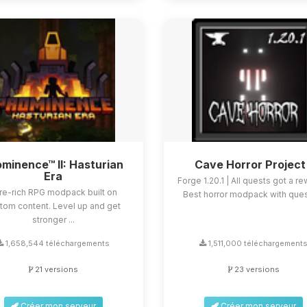
minence™ II: Hasturian
Cave Horror Project
Era
Forge 1.20.1 | All quests got a re
re-rich RPG modpack built on
Best horror modpack with quest
tom content. Level up and get
stronger ...
1,658,544 téléchargements
1,511,000 téléchargement
21 versions
23 versions
Créer mon serveur
Créer mon serveur