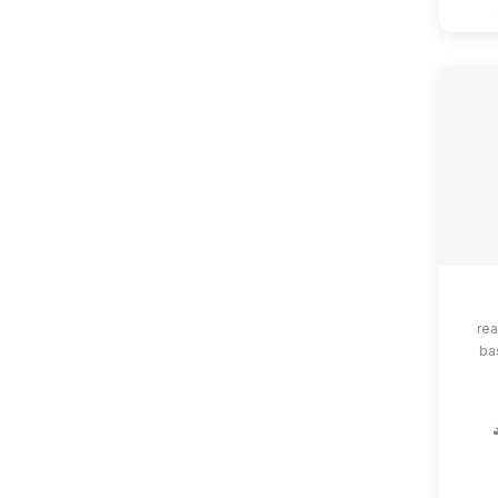
rea
ba