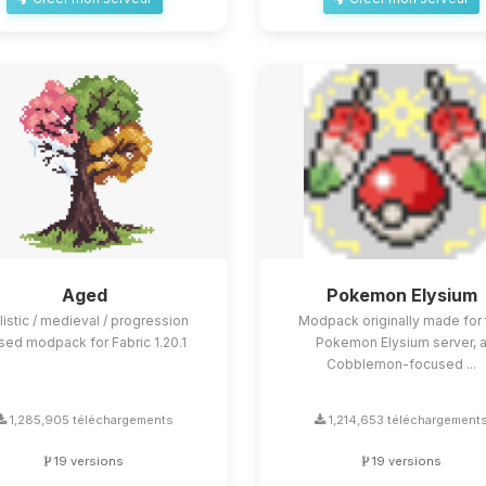
Aged
Pokemon Elysium
listic / medieval / progression
Modpack originally made for 
sed modpack for Fabric 1.20.1
Pokemon Elysium server, 
Cobblemon-focused ...
1,285,905 téléchargements
1,214,653 téléchargement
19 versions
19 versions