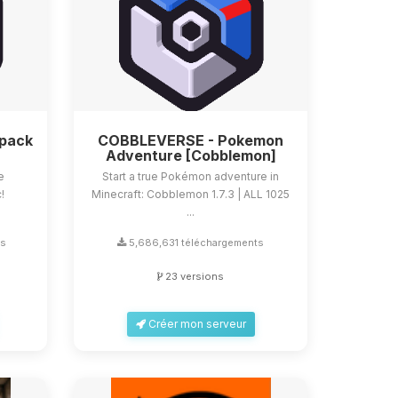
dpack
COBBLEVERSE - Pokemon
Adventure [Cobblemon]
e
Start a true Pokémon adventure in
!
Minecraft: Cobblemon 1.7.3 | ALL 1025
...
ts
5,686,631 téléchargements
23 versions
Créer mon serveur