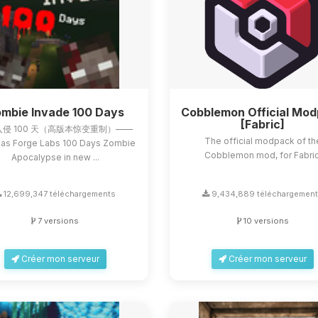
mbie Invade 100 Days
Cobblemon Official Mo
[Fabric]
侵 100 天（高版本惊变重制）——
The official modpack of th
as Forge Labs 100 Days Zombie
Cobblemon mod, for Fabric
Apocalypse in new ...
12,699,347 téléchargements
9,434,889 téléchargemen
7 versions
10 versions
Créer mon serveur
Créer mon serveur