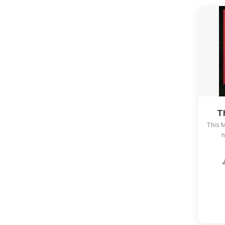
T
This 
n