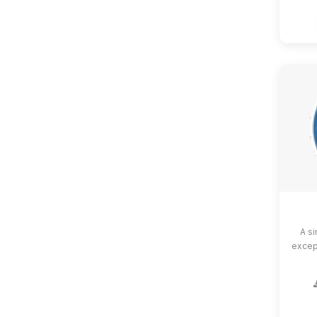
A si
except