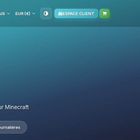
IS
EUR (€)
ESPACE CLIENT
r Minecraft
ournalières