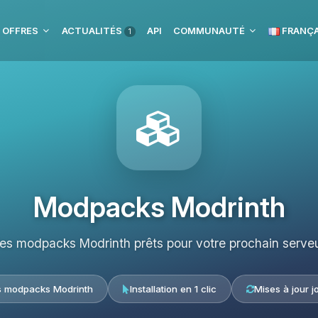
 OFFRES
ACTUALITÉS
API
COMMUNAUTÉ
FRANÇA
1
Modpacks Modrinth
les modpacks Modrinth prêts pour votre prochain serveu
s modpacks Modrinth
Installation en 1 clic
Mises à jour j