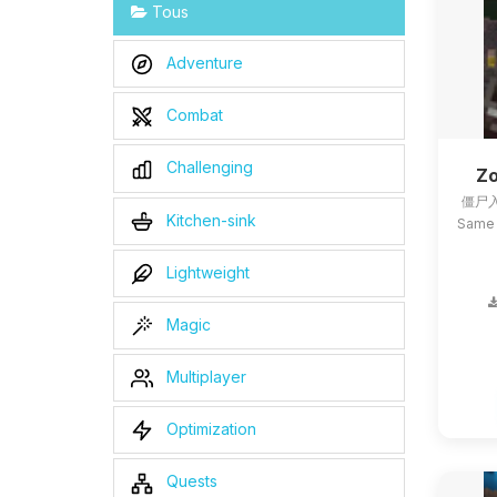
Tous
Adventure
Combat
Challenging
Zo
僵尸入
Kitchen-sink
Same 
Lightweight
Magic
Multiplayer
Optimization
Quests