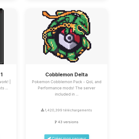
 1
Cobblemon Delta
work! |
Pokemon Cobblemon Pack - QoL and
s ...
Performance mods! The server
included in ...
s
1,420,399 téléchargements
43 versions
Créer mon serveur