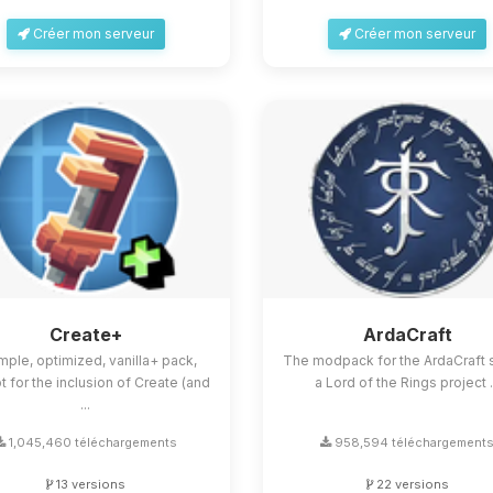
Créer mon serveur
Créer mon serveur
Create+
ArdaCraft
mple, optimized, vanilla+ pack,
The modpack for the ArdaCraft s
 for the inclusion of Create (and
a Lord of the Rings project .
...
1,045,460 téléchargements
958,594 téléchargement
13 versions
22 versions