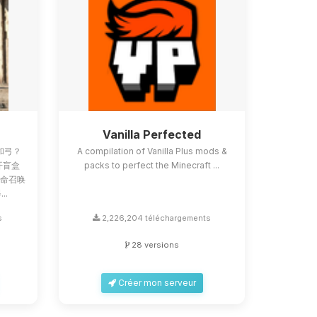
Z
Vanilla Perfected
和弓？
A compilation of Vanilla Plus mods &
像开盲盒
packs to perfect the Minecraft ...
使命召唤
..
s
2,226,204 téléchargements
28 versions
Créer mon serveur