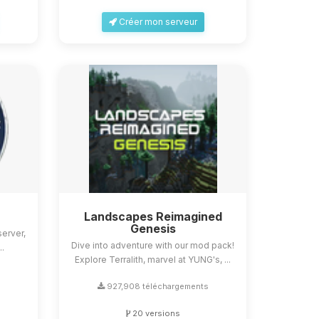
Créer mon serveur
Landscapes Reimagined
Genesis
erver,
Dive into adventure with our mod pack!
..
Explore Terralith, marvel at YUNG's, ...
s
927,908 téléchargements
20 versions