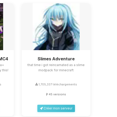
BMC4
Slimes Adventure
la+
that time i got reincarnated as a slime
 this!
modpack for minecraft
s
1,705,337 téléchargements
45 versions
Créer mon serveur