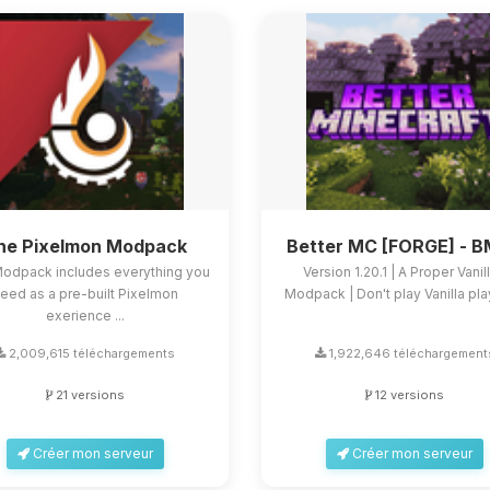
he Pixelmon Modpack
Better MC [FORGE] - 
Modpack includes everything you
Version 1.20.1 | A Proper Vanil
eed as a pre-built Pixelmon
Modpack | Don't play Vanilla play
exerience ...
2,009,615 téléchargements
1,922,646 téléchargement
21 versions
12 versions
Créer mon serveur
Créer mon serveur