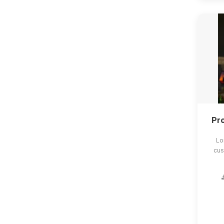
Pro
Lo
cus