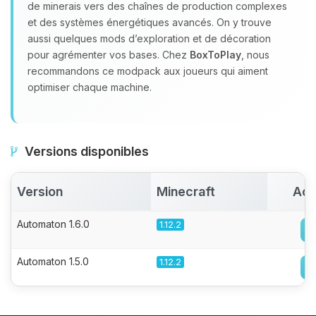
de minerais vers des chaînes de production complexes
et des systèmes énergétiques avancés. On y trouve
aussi quelques mods d’exploration et de décoration
pour agrémenter vos bases. Chez
BoxToPlay
, nous
recommandons ce modpack aux joueurs qui aiment
optimiser chaque machine.
Versions disponibles
Version
Minecraft
Act
Automaton 1.6.0
1.12.2
Automaton 1.5.0
1.12.2