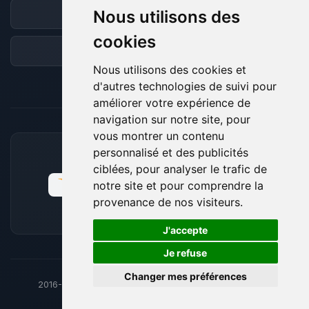
Nous utilisons des
Discord
cookies
Forum
Nous utilisons des cookies et
d'autres technologies de suivi pour
améliorer votre expérience de
navigation sur notre site, pour
vous montrer un contenu
personnalisé et des publicités
MOYENS DE PAIEMENT ACCEPTÉS
ciblées, pour analyser le trafic de
notre site et pour comprendre la
provenance de nos visiteurs.
🍪
J'accepte
Je refuse
Changer mes préférences
2016-26
© BoxToPlay - ByteLogic tous droits réservés