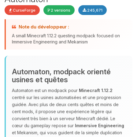
CurseForge
2 versions
245,671
Youpi, enfin quelqu’un pour me
Note du développeur :
parler ! Moi c’est Choupy, ton petit
A small Minecraft 1.12.2 questing modpack focused on
assistant BoxToPlay. Dis-moi ce dont
Immersive Engineering and Mekanism
tu as besoin et je vais remuer mes
petits circuits pour t’aider.
08/08/2026 à 14:23
Automaton, modpack orienté
usines et quêtes
Automaton est un modpack pour
Minecraft 1.12.2
centré sur les usines automatisées et une progression
guidée. Avec plus de deux cents quêtes et moins de
cent mods, il propose une expérience légère qui
convient très bien à un serveur Minecraft dédié. Le
cœur du gameplay repose sur
Immersive Engineering
et Mekanism, qui vous guident de la simple duplication