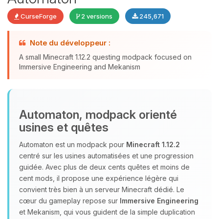
CurseForge
2 versions
245,671
Youpi, enfin quelqu’un pour me
Note du développeur :
parler ! Moi c’est Choupy, ton petit
A small Minecraft 1.12.2 questing modpack focused on
assistant BoxToPlay. Dis-moi ce dont
Immersive Engineering and Mekanism
tu as besoin et je vais remuer mes
petits circuits pour t’aider.
09/08/2026 à 03:47
Automaton, modpack orienté
usines et quêtes
Automaton est un modpack pour
Minecraft 1.12.2
centré sur les usines automatisées et une progression
guidée. Avec plus de deux cents quêtes et moins de
cent mods, il propose une expérience légère qui
convient très bien à un serveur Minecraft dédié. Le
cœur du gameplay repose sur
Immersive Engineering
et Mekanism, qui vous guident de la simple duplication