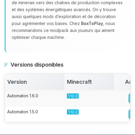
de minerais vers des chaînes de production complexes
et des systèmes énergétiques avancés. On y trouve
aussi quelques mods d’exploration et de décoration
pour agrémenter vos bases. Chez
BoxToPlay
, nous
recommandons ce modpack aux joueurs qui aiment
optimiser chaque machine.
Versions disponibles
Version
Minecraft
Act
Automaton 1.6.0
1.12.2
Automaton 1.5.0
1.12.2