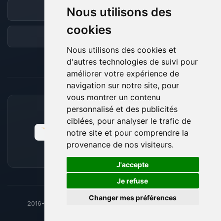
Nous utilisons des
Discord
cookies
Forum
Nous utilisons des cookies et
d'autres technologies de suivi pour
améliorer votre expérience de
navigation sur notre site, pour
vous montrer un contenu
personnalisé et des publicités
MOYENS DE PAIEMENT ACCEPTÉS
ciblées, pour analyser le trafic de
notre site et pour comprendre la
provenance de nos visiteurs.
🍪
J'accepte
Je refuse
Changer mes préférences
2016-26
© BoxToPlay - ByteLogic tous droits réservés