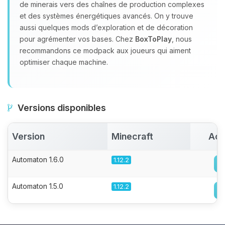
de minerais vers des chaînes de production complexes
et des systèmes énergétiques avancés. On y trouve
aussi quelques mods d’exploration et de décoration
pour agrémenter vos bases. Chez
BoxToPlay
, nous
recommandons ce modpack aux joueurs qui aiment
optimiser chaque machine.
Versions disponibles
Version
Minecraft
Act
Automaton 1.6.0
1.12.2
Automaton 1.5.0
1.12.2