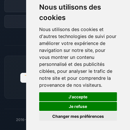
Nous utilisons des
Discord
cookies
Forum
Nous utilisons des cookies et
d'autres technologies de suivi pour
améliorer votre expérience de
navigation sur notre site, pour
vous montrer un contenu
personnalisé et des publicités
MOYENS DE PAIEMENT ACCEPTÉS
ciblées, pour analyser le trafic de
notre site et pour comprendre la
provenance de nos visiteurs.
🍪
J'accepte
Je refuse
Changer mes préférences
2016-26
© BoxToPlay - ByteLogic tous droits réservés