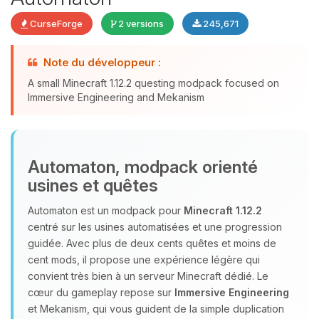
CurseForge
2 versions
245,671
Youpi, enfin quelqu’un pour me
Note du développeur :
parler ! Moi c’est Choupy, ton petit
A small Minecraft 1.12.2 questing modpack focused on
assistant BoxToPlay. Dis-moi ce dont
Immersive Engineering and Mekanism
tu as besoin et je vais remuer mes
petits circuits pour t’aider.
08/08/2026 à 13:57
Automaton, modpack orienté
usines et quêtes
Automaton est un modpack pour
Minecraft 1.12.2
centré sur les usines automatisées et une progression
guidée. Avec plus de deux cents quêtes et moins de
cent mods, il propose une expérience légère qui
convient très bien à un serveur Minecraft dédié. Le
cœur du gameplay repose sur
Immersive Engineering
et Mekanism, qui vous guident de la simple duplication