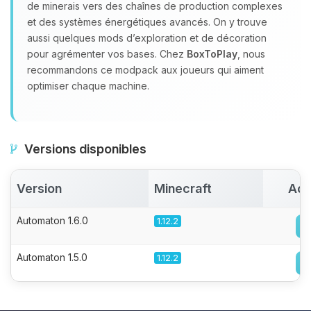
de minerais vers des chaînes de production complexes
et des systèmes énergétiques avancés. On y trouve
aussi quelques mods d’exploration et de décoration
pour agrémenter vos bases. Chez
BoxToPlay
, nous
recommandons ce modpack aux joueurs qui aiment
optimiser chaque machine.
Versions disponibles
Version
Minecraft
Act
Automaton 1.6.0
1.12.2
Automaton 1.5.0
1.12.2