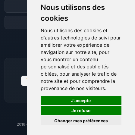
Nous utilisons des
Discord
cookies
Forum
Nous utilisons des cookies et
d'autres technologies de suivi pour
améliorer votre expérience de
navigation sur notre site, pour
vous montrer un contenu
personnalisé et des publicités
MOYENS DE PAIEMENT ACCEPTÉS
ciblées, pour analyser le trafic de
notre site et pour comprendre la
provenance de nos visiteurs.
🍪
J'accepte
Je refuse
Changer mes préférences
2016-26
© BoxToPlay - ByteLogic tous droits réservés