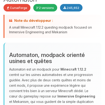
CurseForge
2 versions
245,652
Youpi, enfin quelqu’un pour me
Note du développeur :
parler ! Moi c’est Choupy, ton petit
A small Minecraft 1.12.2 questing modpack focused on
assistant BoxToPlay. Dis-moi ce dont
Immersive Engineering and Mekanism
tu as besoin et je vais remuer mes
petits circuits pour t’aider.
06/08/2026 à 08:21
Automaton, modpack orienté
usines et quêtes
Automaton est un modpack pour
Minecraft 1.12.2
centré sur les usines automatisées et une progression
guidée. Avec plus de deux cents quêtes et moins de
cent mods, il propose une expérience légère qui
convient très bien à un serveur Minecraft dédié. Le
cœur du gameplay repose sur
Immersive Engineering
et Mekanism, qui vous guident de la simple duplication