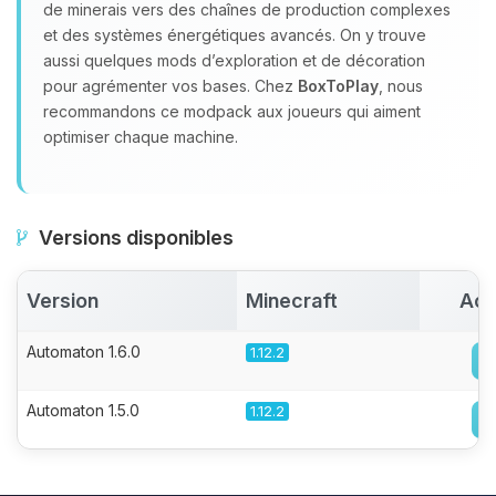
de minerais vers des chaînes de production complexes
et des systèmes énergétiques avancés. On y trouve
aussi quelques mods d’exploration et de décoration
pour agrémenter vos bases. Chez
BoxToPlay
, nous
recommandons ce modpack aux joueurs qui aiment
optimiser chaque machine.
Versions disponibles
Version
Minecraft
Act
Automaton 1.6.0
1.12.2
Automaton 1.5.0
1.12.2