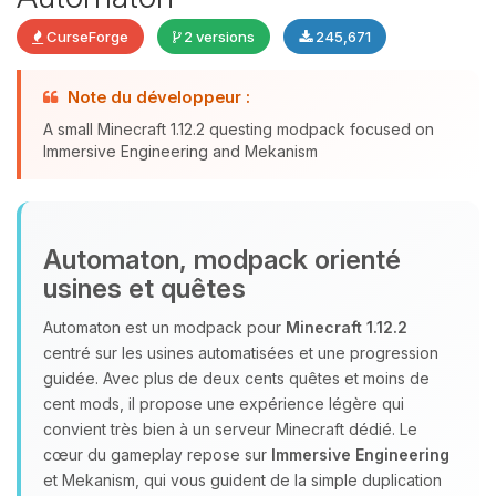
CurseForge
2 versions
245,671
Youpi, enfin quelqu’un pour me
Note du développeur :
parler ! Moi c’est Choupy, ton petit
A small Minecraft 1.12.2 questing modpack focused on
assistant BoxToPlay. Dis-moi ce dont
Immersive Engineering and Mekanism
tu as besoin et je vais remuer mes
petits circuits pour t’aider.
08/08/2026 à 05:49
Automaton, modpack orienté
usines et quêtes
Automaton est un modpack pour
Minecraft 1.12.2
centré sur les usines automatisées et une progression
guidée. Avec plus de deux cents quêtes et moins de
cent mods, il propose une expérience légère qui
convient très bien à un serveur Minecraft dédié. Le
cœur du gameplay repose sur
Immersive Engineering
et Mekanism, qui vous guident de la simple duplication