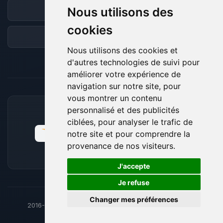
Nous utilisons des
Discord
cookies
Forum
Nous utilisons des cookies et
d'autres technologies de suivi pour
améliorer votre expérience de
navigation sur notre site, pour
vous montrer un contenu
personnalisé et des publicités
MOYENS DE PAIEMENT ACCEPTÉS
ciblées, pour analyser le trafic de
notre site et pour comprendre la
provenance de nos visiteurs.
🍪
J'accepte
Je refuse
Changer mes préférences
2016-26
© BoxToPlay - ByteLogic tous droits réservés