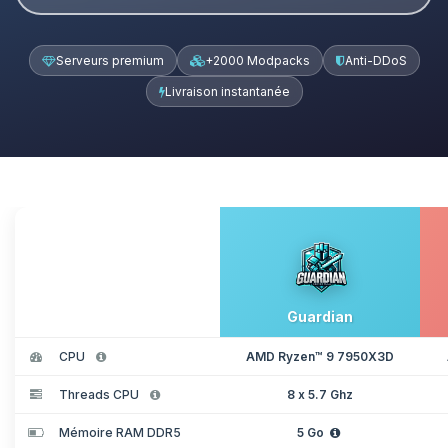
Serveurs premium
+2000 Modpacks
Anti-DDoS
Livraison instantanée
Guardian
CPU
AMD Ryzen™ 9 7950X3D
Threads CPU
8 x 5.7 Ghz
Mémoire RAM DDR5
5 Go