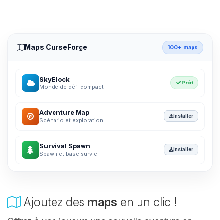
Maps CurseForge
100+ maps
SkyBlock
Prêt
Monde de défi compact
Adventure Map
Installer
Scénario et exploration
Survival Spawn
Installer
Spawn et base survie
Ajoutez des
maps
en un clic !