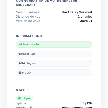
parler ! Moi c’est Choupy, ton petit
CONFIGURATION DE VOTRE SERVEUR
MINECRAFT
assistant BoxToPlay. Dis-moi ce dont
tu as besoin et je vais remuer mes
Nom du serveur
BoxToPlay Survival
petits circuits pour t’aider.
Distance de vue
12 chunks
Version de Java
Java 21
07/08/2026 à 14:11
INFORMATIONS
Liste blanche
Paper 1.21
34 plugins
14 / 20
STATUT
En ligne
Uptime
4j 12h
Adresse IP
play.boxtoplay.com