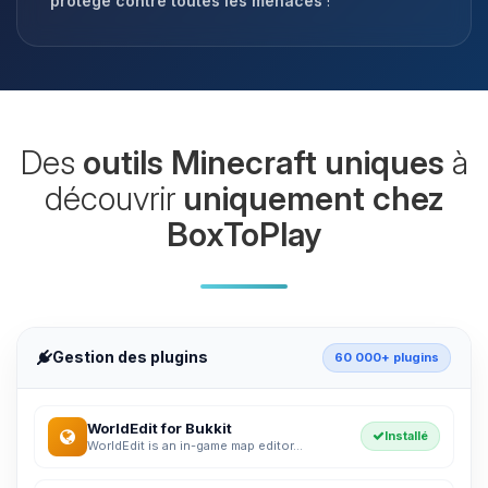
protégé contre toutes les menaces
!
Des
outils Minecraft uniques
à
découvrir
uniquement chez
BoxToPlay
Gestion des plugins
60 000+ plugins
WorldEdit for Bukkit
Installé
WorldEdit is an in-game map editor...