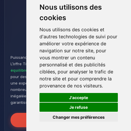
Nous utilisons des
cookies
Nous utilisons des cookies et
d'autres technologies de suivi pour
Titan
améliorer votre expérience de
navigation sur notre site, pour
vous montrer un contenu
Puissance et Endurance pour les Aventuriers de Minecraft :
L’offre Titan est conçue pour les joueurs cherchant un
personnalisé et des publicités
équilibre parfait entre performance et flexibilité
. Idéale
ciblées, pour analyser le trafic de
pour des
groupes de taille moyenne à grande
, elle offre
notre site et pour comprendre la
une expérience de jeu fluide et réactive, même avec de
provenance de nos visiteurs.
nombreux plugins et modpacks. Profitez d’une stabilité
🍪
inégalée pour des sessions de jeu intenses et prolongées,
J'accepte
garantissant que vos mondes restent robustes et réactifs !
Je refuse
Changer mes préférences
Libérez la Puissance