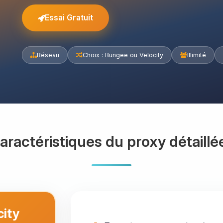
Essai Gratuit
Réseau
Choix : Bungee ou Velocity
Illimité
aractéristiques du proxy détaillé
city