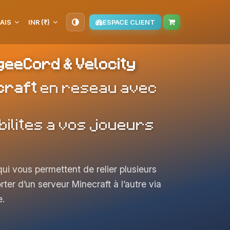
AIS
INR (₹)
ESPACE CLIENT
eeCord & Velocity
craft
en reseau avec
bilites a vos joueurs
i vous permettent de relier plusieurs
ter d’un serveur Minecraft à l’autre via
e.