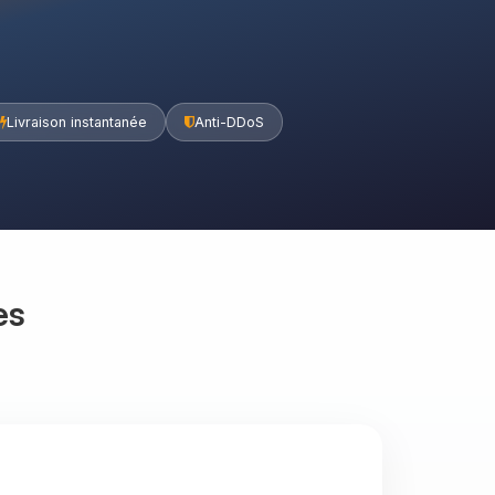
Livraison instantanée
Anti-DDoS
es