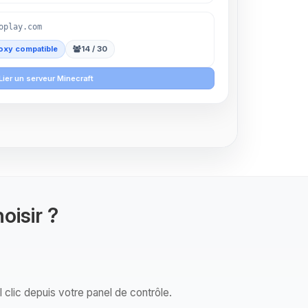
oplay.com
oxy compatible
14 / 30
Lier un serveur Minecraft
oisir ?
 clic depuis votre panel de contrôle.