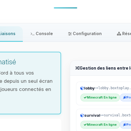
iaisons
Console
Configuration
Rés
atisé
Gestion des liens entre 
Cord à tous vos
le depuis un seul écran
lobby
lobby.boxtoplay.
et joueurs connectés en
Minecraft En ligne
Pr
survival
survival.boxt
Minecraft En ligne
Pr