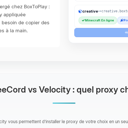
ergé chez BoxToPlay :
creative
creative.boxt
xy appliquée
Minecraft En ligne
Pr
 besoin de copier des
es à la main.
Cord vs Velocity : quel proxy ch
ty vous permettent d’installer le proxy de votre choix en un seul