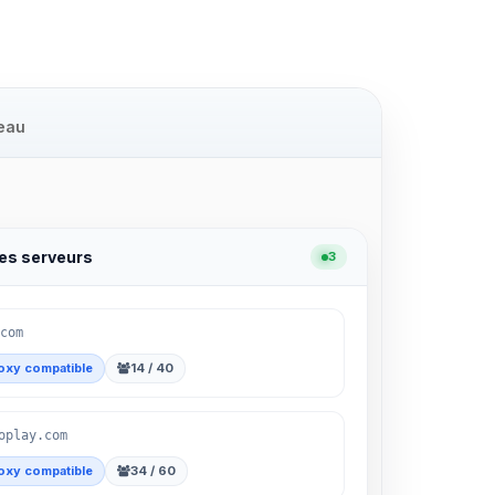
eau
les serveurs
3
com
oxy compatible
14 / 40
oplay.com
oxy compatible
34 / 60