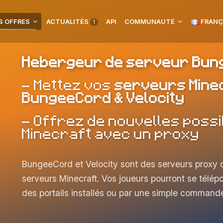
S OFFRES
ACTUALITÉS
API
COMMUNAUTÉ
FRANÇ
1
Hebergeur de serveur Bung
- Mettez vos
serveurs Mine
BungeeCord & Velocity
- Offrez de nouvelles possi
Minecraft avec un proxy
BungeeCord et Velocity sont des serveurs proxy qu
serveurs Minecraft. Vos joueurs pourront se télépor
des portails installés ou par une simple command