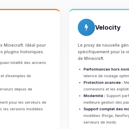
Velocity
rs Minecraft. Idéal pour
Le proxy de nouvelle gén
s plugins historiques.
spécifiquement pour la vi
de Minecraft.
uasi-totalité des anciens
Performances hors norm
s et d’exemples de
latence de routage optim
Protection avancée :
Mei
 serveurs depuis de
connexions et les exploit
Modernité :
Support parfa
ent pour les serveurs de
meilleure gestion des pa
vec les versions moddées
Support complet des mo
moddées (Forge, NeoForge
serveurs de mods.