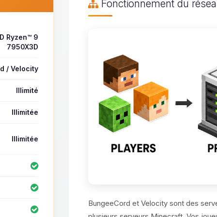
Fonctionnement du résea
D Ryzen™ 9
7950X3D
 / Velocity
Illimité
Illimitée
Illimitée
BungeeCord et Velocity sont des serve
plusieurs serveurs Minecraft. Vos joue