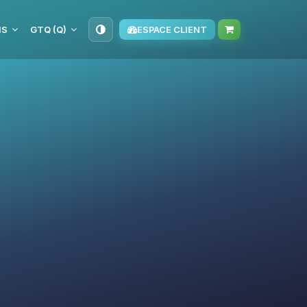
IS
GTQ (Q)
ESPACE CLIENT