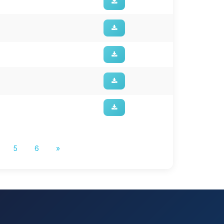
5
6
»