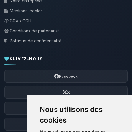
Notre entreprise
Mentions légales
CGV / CGU
Conditions de partenariat
Politique de confidentialité
SUIVEZ-NOUS
Facebook
X
Nous utilisons des
Discord
cookies
Forum