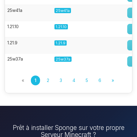
25w41a
25w41a
1.21.10
1.21.10
1.21.9
1.21.9
25w37a
25w37a
«
1
2
3
4
5
6
»
Prêt à installer Sponge sur votre propre
Serveur Minecraft ?