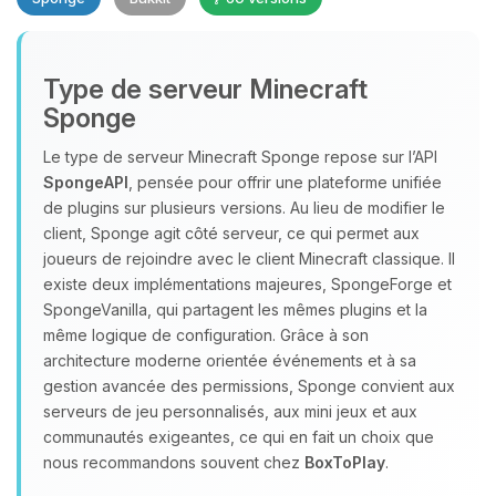
Type de serveur Minecraft
Sponge
Le type de serveur Minecraft Sponge repose sur l’API
SpongeAPI
, pensée pour offrir une plateforme unifiée
Youpi, enfin quelqu’un pour me
de plugins sur plusieurs versions. Au lieu de modifier le
parler ! Moi c’est Choupy, ton petit
client, Sponge agit côté serveur, ce qui permet aux
assistant BoxToPlay. Dis-moi ce dont
joueurs de rejoindre avec le client Minecraft classique. Il
tu as besoin et je vais remuer mes
existe deux implémentations majeures, SpongeForge et
petits circuits pour t’aider.
SpongeVanilla, qui partagent les mêmes plugins et la
08/08/2026 à 13:53
même logique de configuration. Grâce à son
architecture moderne orientée événements et à sa
gestion avancée des permissions, Sponge convient aux
serveurs de jeu personnalisés, aux mini jeux et aux
communautés exigeantes, ce qui en fait un choix que
nous recommandons souvent chez
BoxToPlay
.