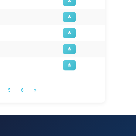
5
6
»