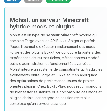
Mohist, un serveur Minecraft
hybride mods et plugins
Youpi, enfin quelqu’un pour me
Mohist est un type de
serveur Minecraft
hybride qui
parler ! Moi c’est Choupy, ton petit
combine Forge avec les API Bukkit, Spigot et parfois
assistant BoxToPlay. Dis-moi ce dont
Paper. Il permet d’exécuter simultanément des mods
tu as besoin et je vais remuer mes
Forge et des plugins Bukkit, ce qui ouvre la porte à des
petits circuits pour t’aider.
expériences de jeu très riches, mêlant contenu moddé,
outils d’administration et fonctionnalités avancées.
07/08/2026 à 15:30
Mohist intègre un système de compatibilité qui traduit les
événements entre Forge et Bukkit, tout en appliquant
des optimisations de performance issues de projets
orientés plugins. Chez
BoxToPlay
, nous recommandons
de bien tester sa stabilité et la compatibilité des mods et
plugins choisis, car ce type de solution reste plus
complexe qu’un serveur classique.