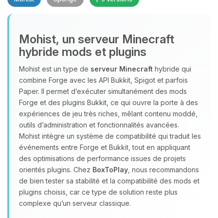
Mohist, un serveur Minecraft
hybride mods et plugins
Youpi, enfin quelqu’un pour me
Mohist est un type de
serveur Minecraft
hybride qui
parler ! Moi c’est Choupy, ton petit
combine Forge avec les API Bukkit, Spigot et parfois
assistant BoxToPlay. Dis-moi ce dont
Paper. Il permet d’exécuter simultanément des mods
tu as besoin et je vais remuer mes
Forge et des plugins Bukkit, ce qui ouvre la porte à des
petits circuits pour t’aider.
expériences de jeu très riches, mêlant contenu moddé,
outils d’administration et fonctionnalités avancées.
08/08/2026 à 22:16
Mohist intègre un système de compatibilité qui traduit les
événements entre Forge et Bukkit, tout en appliquant
des optimisations de performance issues de projets
orientés plugins. Chez
BoxToPlay
, nous recommandons
de bien tester sa stabilité et la compatibilité des mods et
plugins choisis, car ce type de solution reste plus
complexe qu’un serveur classique.