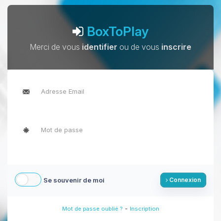
BoxToPlay
Merci de vous
identifier
ou de vous
inscrire
Se souvenir de moi
Connexion
-
Mot de passe oublié ?
Inscription