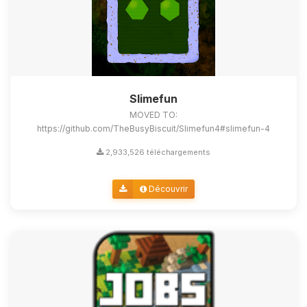
Slimefun
MOVED TO:
https://github.com/TheBusyBiscuit/Slimefun4#slimefun-4
2,933,526 téléchargements
Découvrir