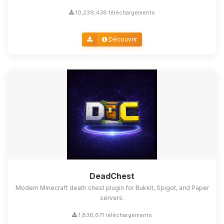
10,239,438 téléchargements
Découvrir
DeadChest
Modern Minecraft death chest plugin for Bukkit, Spigot, and Paper
servers.
1,836,671 téléchargements