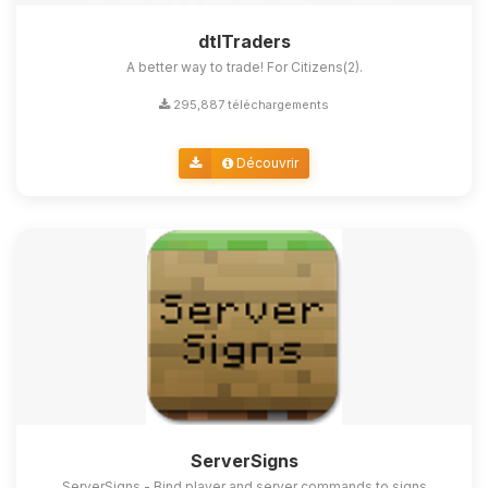
dtlTraders
A better way to trade! For Citizens(2).
295,887 téléchargements
Découvrir
ServerSigns
ServerSigns - Bind player and server commands to signs