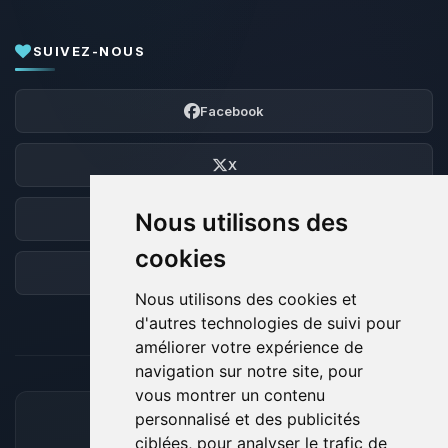
SUIVEZ-NOUS
Facebook
X
Nous utilisons des
Discord
cookies
Forum
Nous utilisons des cookies et
d'autres technologies de suivi pour
améliorer votre expérience de
navigation sur notre site, pour
vous montrer un contenu
personnalisé et des publicités
MOYENS DE PAIEMENT ACCEPTÉS
ciblées, pour analyser le trafic de