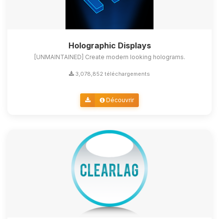
Holographic Displays
[UNMAINTAINED] Create modern looking holograms.
3,078,852 téléchargements
Découvrir