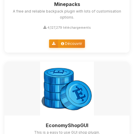
Minepacks
A free and reliable backpack plugin with lots of customisation
options.
4,127,279 téléchargements
Découvrir
EconomyShopGUI
This is a easy to use GUI shop plugin.