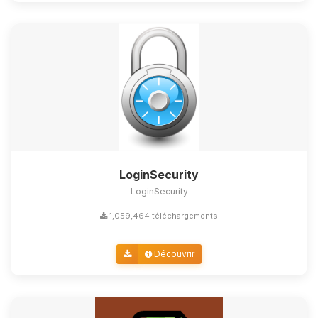
LoginSecurity
LoginSecurity
1,059,464 téléchargements
Découvrir