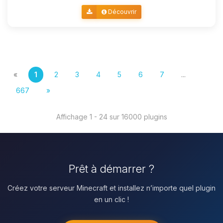
Découvrir
«
1
2
3
4
5
6
7
...
667
»
Affichage 1 - 24 sur 16000 plugins
Prêt à démarrer ?
Créez votre serveur Minecraft et installez n’importe quel plugin
en un clic !