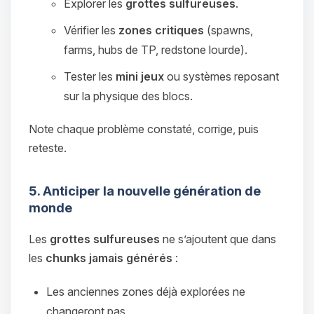
Explorer les
grottes sulfureuses
.
Vérifier les
zones critiques
(spawns,
farms, hubs de TP, redstone lourde).
Tester les
mini jeux
ou systèmes reposant
sur la physique des blocs.
Note chaque problème constaté, corrige, puis
reteste.
5. Anticiper la nouvelle génération de
monde
Les
grottes sulfureuses
ne s’ajoutent que dans
les
chunks jamais générés
:
Les anciennes zones déjà explorées ne
changeront pas.