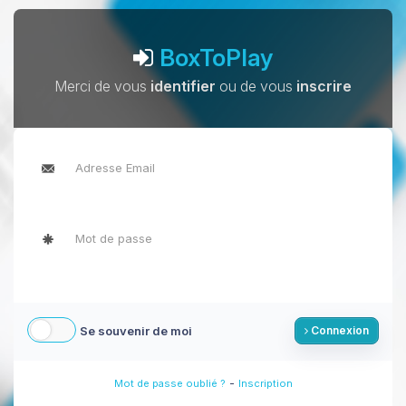
BoxToPlay
Merci de vous
identifier
ou de vous
inscrire
Se souvenir de moi
Connexion
-
Mot de passe oublié ?
Inscription