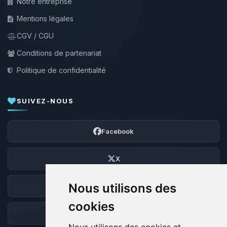
Notre entreprise
Mentions légales
CGV / CGU
Conditions de partenariat
Politique de confidentialité
SUIVEZ-NOUS
Facebook
X
Nous utilisons des
Discord
cookies
Forum