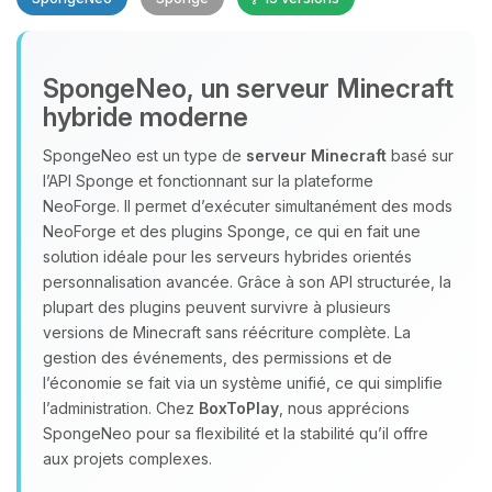
SpongeNeo, un serveur Minecraft
hybride moderne
SpongeNeo est un type de
serveur Minecraft
basé sur
l’API Sponge et fonctionnant sur la plateforme
Youpi, enfin quelqu’un pour me
NeoForge. Il permet d’exécuter simultanément des mods
parler ! Moi c’est Choupy, ton petit
NeoForge et des plugins Sponge, ce qui en fait une
assistant BoxToPlay. Dis-moi ce dont
solution idéale pour les serveurs hybrides orientés
tu as besoin et je vais remuer mes
personnalisation avancée. Grâce à son API structurée, la
petits circuits pour t’aider.
plupart des plugins peuvent survivre à plusieurs
06/08/2026 à 11:06
versions de Minecraft sans réécriture complète. La
gestion des événements, des permissions et de
l’économie se fait via un système unifié, ce qui simplifie
l’administration. Chez
BoxToPlay
, nous apprécions
SpongeNeo pour sa flexibilité et la stabilité qu’il offre
aux projets complexes.