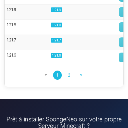
1.21.9
1.21.9
1.21.8
1.21.8
1.21.7
1.21.7
1.21.6
1.21.6
«
1
2
»
Prêt à installer SpongeNeo sur votre propre
Serveur Minecraft ?