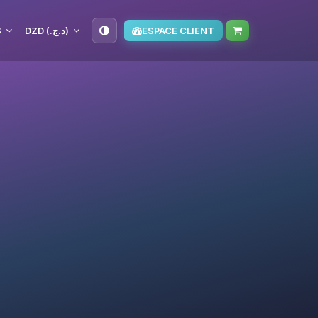
S
DZD (د.ج.‏)
ESPACE CLIENT