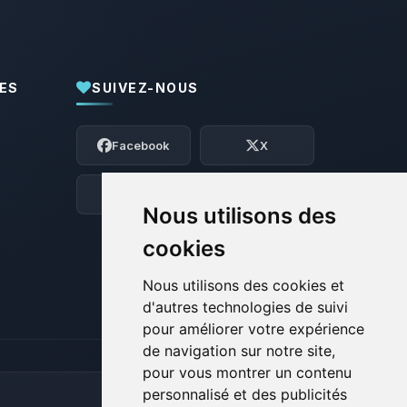
ES
SUIVEZ-NOUS
Youpi, enfin quelqu’un pour me parler !
Moi c’est Choupy, ton petit assistant
Facebook
X
BoxToPlay. Dis-moi ce dont tu as besoin
et je vais remuer mes petits circuits
pour t’aider.
Discord
Forum
Nous utilisons des
07/08/2026 à 14:59
cookies
Nous utilisons des cookies et
d'autres technologies de suivi
pour améliorer votre expérience
de navigation sur notre site,
pour vous montrer un contenu
personnalisé et des publicités