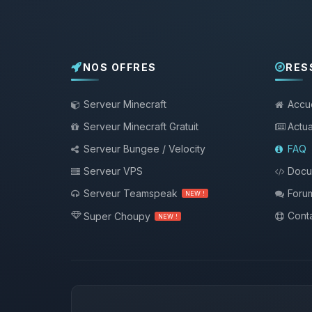
NOS OFFRES
RES
Serveur Minecraft
Accue
Serveur Minecraft Gratuit
Actua
Serveur Bungee / Velocity
FAQ
Serveur VPS
Docu
Serveur Teamspeak
Foru
NEW !
Conta
Super Choupy
NEW !