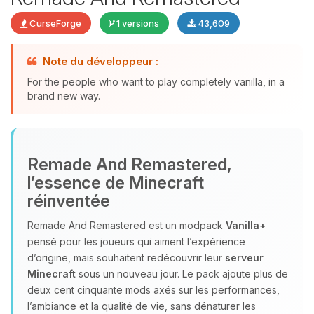
CurseForge
1 versions
43,609
Youpi, enfin quelqu’un pour me
Note du développeur :
parler ! Moi c’est Choupy, ton petit
For the people who want to play completely vanilla, in a
assistant BoxToPlay. Dis-moi ce dont
brand new way.
tu as besoin et je vais remuer mes
petits circuits pour t’aider.
09/08/2026 à 16:45
Remade And Remastered,
l’essence de Minecraft
réinventée
Remade And Remastered est un modpack
Vanilla+
pensé pour les joueurs qui aiment l’expérience
d’origine, mais souhaitent redécouvrir leur
serveur
Minecraft
sous un nouveau jour. Le pack ajoute plus de
deux cent cinquante mods axés sur les performances,
l’ambiance et la qualité de vie, sans dénaturer les