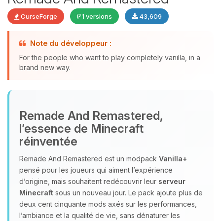
CurseForge
1 versions
43,609
Youpi, enfin quelqu’un pour me
Note du développeur :
parler ! Moi c’est Choupy, ton petit
For the people who want to play completely vanilla, in a
assistant BoxToPlay. Dis-moi ce dont
brand new way.
tu as besoin et je vais remuer mes
petits circuits pour t’aider.
09/08/2026 à 13:26
Remade And Remastered,
l’essence de Minecraft
réinventée
Remade And Remastered est un modpack
Vanilla+
pensé pour les joueurs qui aiment l’expérience
d’origine, mais souhaitent redécouvrir leur
serveur
Minecraft
sous un nouveau jour. Le pack ajoute plus de
deux cent cinquante mods axés sur les performances,
l’ambiance et la qualité de vie, sans dénaturer les