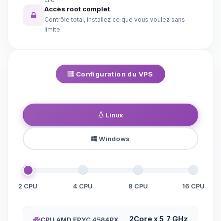
Accès root complet
Contrôle total, installez ce que vous voulez sans
limite
Configuration du VPS
Linux
Windows
2 CPU
4 CPU
8 CPU
16 CPU
2Core x 5,7 GHz
CPU AMD EPYC 4584PX