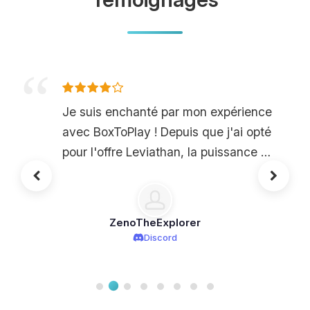
Je suis enchanté par mon expérience
avec BoxToPlay ! Depuis que j'ai opté
pour l'offre Leviathan, la puissance de
mon serveur Minecraft est tout
simplement incroyable. Aucun lag
même lors des pics de connexion
ZenoTheExplorer
avec mes amis. Leur interface
Discord
conviviale a facilité la configuration
de mon serveur, et chaque fois que
j'avais des questions, le support