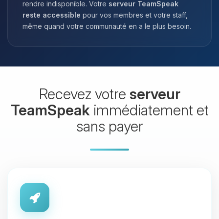
rendre indisponible. Votre
serveur TeamSpeak
reste accessible
pour vos membres et votre staff,
même quand votre communauté en a le plus besoin.
Recevez votre
serveur
TeamSpeak
immédiatement et
sans payer