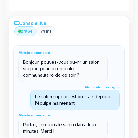
Console live
24/64
74 ms
Administration directe depuis le panel
Membre connecté
clid 42
Bonjour, pouvez-vous ouvrir un salon
support pour la rencontre
communautaire de ce soir ?
Modérateur en ligne
Modérateur en ligne
support@boxtoplay.com
Salon principal
Le salon support est prêt. Je déplace
l’équipe maintenant.
Membre connecté
Membre connecté
Salon support
Parfait, je rejoins le salon dans deux
minutes. Merci !