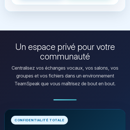
Un espace privé pour votre
communauté
Centralisez vos échanges vocaux, vos salons, vos
groupes et vos fichiers dans un environnement
TeamSpeak que vous maîtrisez de bout en bout.
Youpi, enfin quelqu’un pour me
CONFIDENTIALITÉ TOTALE
parler ! Moi c’est Choupy, ton petit
assistant BoxToPlay. Dis-moi ce dont