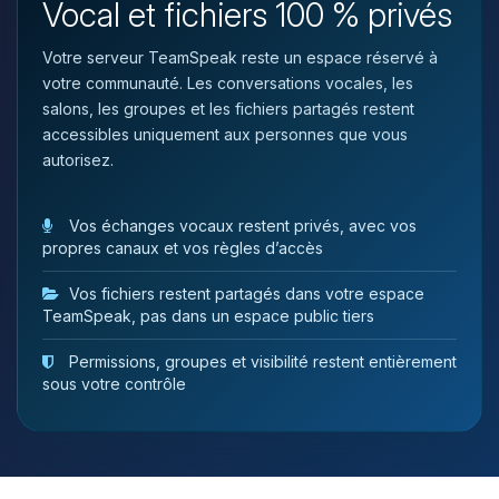
Vocal et fichiers 100 % privés
tu as besoin et je vais remuer mes
petits circuits pour t’aider.
Votre serveur TeamSpeak reste un espace réservé à
07/08/2026 à 22:11
votre communauté. Les conversations vocales, les
salons, les groupes et les fichiers partagés restent
accessibles uniquement aux personnes que vous
autorisez.
Vos échanges vocaux restent privés, avec vos
propres canaux et vos règles d’accès
Vos fichiers restent partagés dans votre espace
TeamSpeak, pas dans un espace public tiers
Permissions, groupes et visibilité restent entièrement
sous votre contrôle