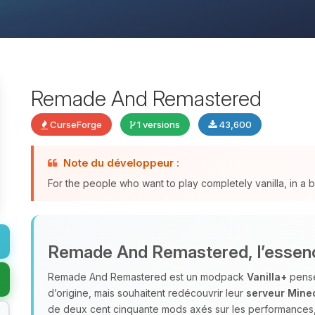
Remade And Remastered
CurseForge
1 versions
43,600
Note du développeur :
For the people who want to play completely vanilla, in a
Remade And Remastered, l’essenc
Remade And Remastered est un modpack
Vanilla+
pensé
d’origine, mais souhaitent redécouvrir leur
serveur Minec
de deux cent cinquante mods axés sur les performances, l