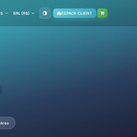
IS
BRL (R$)
ESPACE CLIENT
d
ières