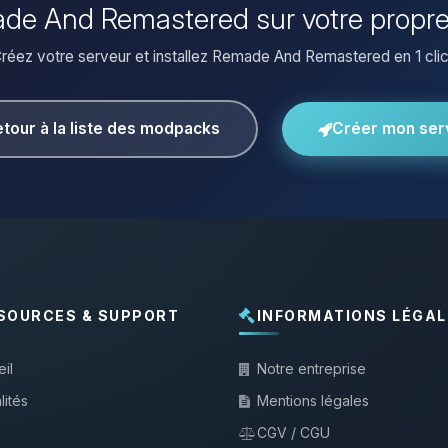
made And Remastered sur votre propre
réez votre serveur et installez Remade And Remastered en 1 clic
tour à la liste des modpacks
Créer mon ser
SOURCES & SUPPORT
INFORMATIONS LÉGAL
il
Notre entreprise
lités
Mentions légales
CGV / CGU