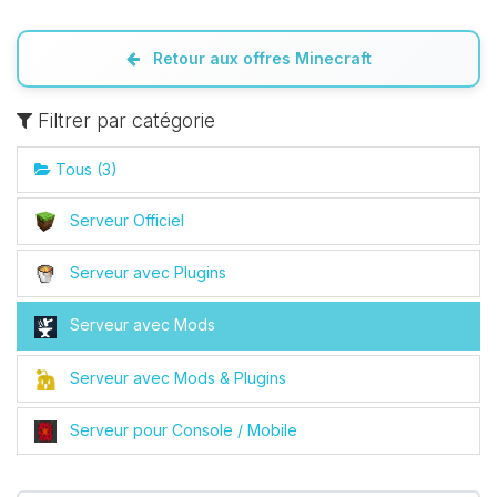
Retour aux offres Minecraft
Filtrer par catégorie
Tous (3)
Serveur Officiel
Youpi, enfin quelqu’un pour me
Serveur avec Plugins
parler ! Moi c’est Choupy, ton petit
assistant BoxToPlay. Dis-moi ce dont
Serveur avec Mods
tu as besoin et je vais remuer mes
petits circuits pour t’aider.
Serveur avec Mods & Plugins
07/08/2026 à 18:02
Serveur pour Console / Mobile