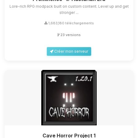
Lore-rich RPG modpack built on custom content. Level up and get
stronger ...
1,683,180 téléchargements
23 versions
Créer mon serveur
Cave Horror Project 1