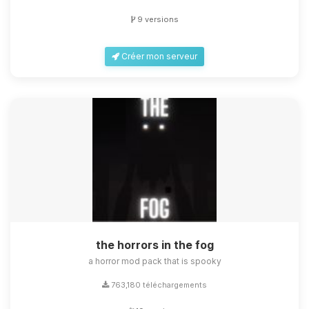
9 versions
Créer mon serveur
the horrors in the fog
a horror mod pack that is spooky
763,180 téléchargements