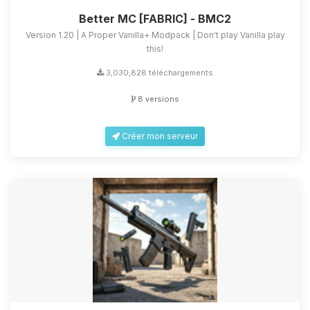
Better MC [FABRIC] - BMC2
Version 1.20 | A Proper Vanilla+ Modpack | Don't play Vanilla play
this!
3,030,828 téléchargements
8 versions
Créer mon serveur
Youpi, enfin quelqu’un pour me
parler ! Moi c’est Choupy, ton petit
assistant BoxToPlay. Dis-moi ce dont
tu as besoin et je vais remuer mes