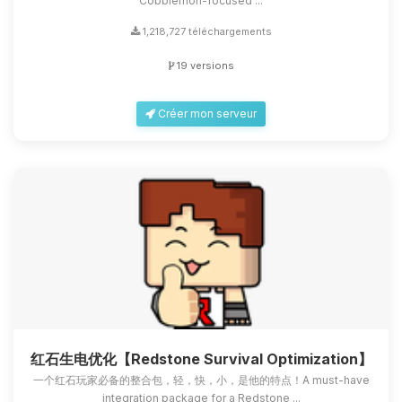
Cobblemon-focused ...
1,218,727 téléchargements
19 versions
Créer mon serveur
红石生电优化【Redstone Survival Optimization】
一个红石玩家必备的整合包，轻，快，小，是他的特点！A must-have
integration package for a Redstone ...