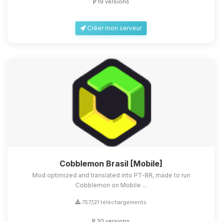
19 versions
Créer mon serveur
Cobblemon Brasil [Mobile]
Mod optimized and translated into PT-BR, made to run
Cobblemon on Mobile ...
757,121 téléchargements
30 versions