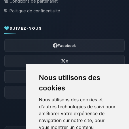
Conditions de partenariat
Politique de confidentialité
SUIVEZ-NOUS
Facebook
X
Nous utilisons des
Discord
cookies
Forum
Nous utilisons des cookies et
d'autres technologies de suivi pour
améliorer votre expérience de
navigation sur notre site, pour
vous montrer un contenu