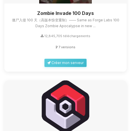
Zombie Invade 100 Days
僵尸入侵 100 天（高版本惊变重制）—— Same as Forge Labs 100
Days Zombie Apocalypse in new ...
12,845,705 téléchargements
7 versions
Créer mon serveur