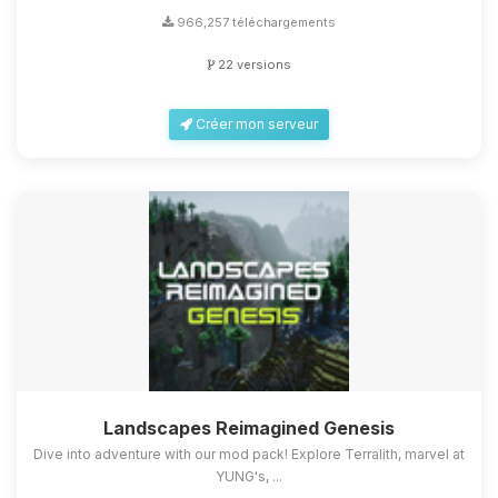
966,257 téléchargements
22 versions
Créer mon serveur
Landscapes Reimagined Genesis
Dive into adventure with our mod pack! Explore Terralith, marvel at
YUNG's, ...