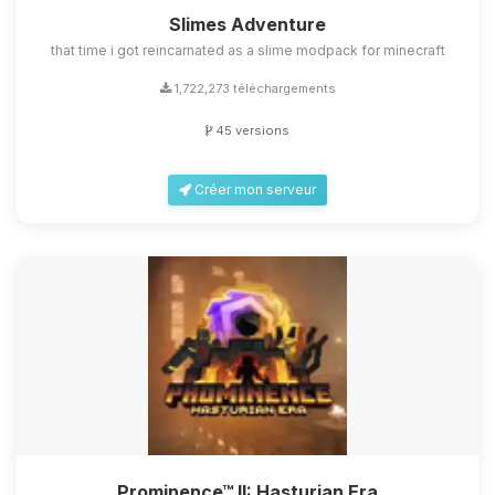
Slimes Adventure
that time i got reincarnated as a slime modpack for minecraft
1,722,273 téléchargements
45 versions
Créer mon serveur
Prominence™ II: Hasturian Era