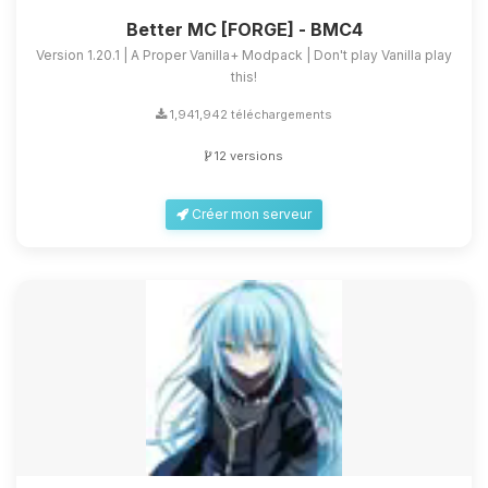
Better MC [FORGE] - BMC4
Version 1.20.1 | A Proper Vanilla+ Modpack | Don't play Vanilla play
this!
1,941,942 téléchargements
12 versions
Créer mon serveur