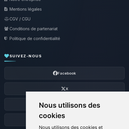
Mentions légales
CGV / CGU
Conditions de partenariat
Politique de confidentialité
SUIVEZ-NOUS
Facebook
X
Nous utilisons des
Discord
cookies
Forum
Nous utilisons des cookies et