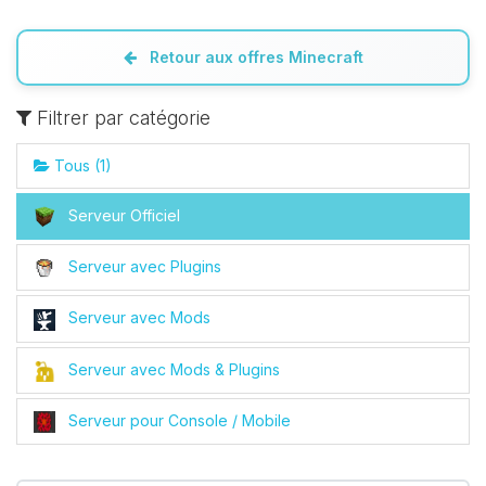
Retour aux offres Minecraft
Youpi, enfin quelqu’un pour me
parler ! Moi c’est Choupy, ton petit
assistant BoxToPlay. Dis-moi ce dont
Filtrer par catégorie
tu as besoin et je vais remuer mes
petits circuits pour t’aider.
Tous (1)
10/08/2026 à 14:38
Serveur Officiel
Serveur avec Plugins
Serveur avec Mods
Serveur avec Mods & Plugins
Serveur pour Console / Mobile