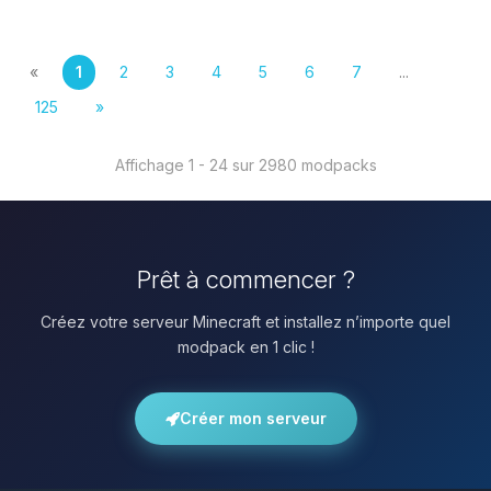
«
1
2
3
4
5
6
7
...
125
»
Affichage 1 - 24 sur 2980 modpacks
Prêt à commencer ?
Créez votre serveur Minecraft et installez n’importe quel
modpack en 1 clic !
Créer mon serveur