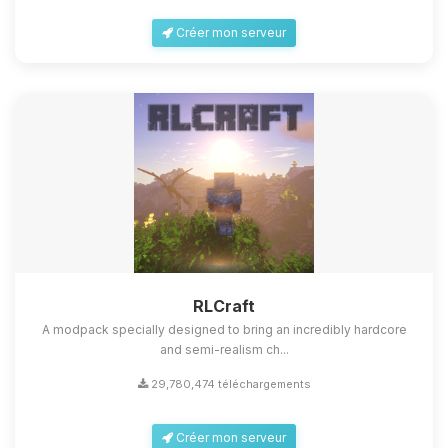
Créer mon serveur
Youpi, enfin quelqu’un pour me
parler ! Moi c’est Choupy, ton petit
assistant BoxToPlay. Dis-moi ce dont
tu as besoin et je vais remuer mes
RLCraft
petits circuits pour t’aider.
A modpack specially designed to bring an incredibly hardcore
and semi-realism ch...
09/08/2026 à 05:35
29,780,474 téléchargements
Créer mon serveur