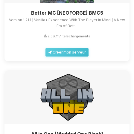
Better MC [NEOFORGE] BMC5
Version 1.21.1 | Vanilla+ Experience With The Player in Mind | A New
Era of Bett...
2,587,151 téléchargements
Créer mon serveur