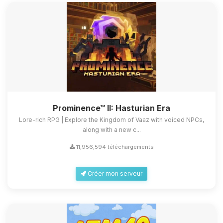
Prominence™ II: Hasturian Era
Lore-rich RPG | Explore the Kingdom of Vaaz with voiced NPCs,
along with a new c...
11,956,594 téléchargements
Créer mon serveur