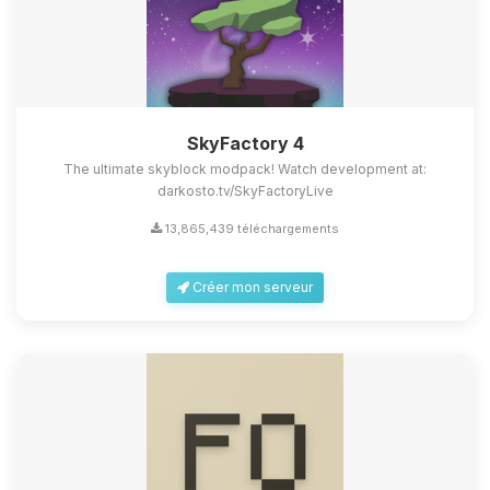
SkyFactory 4
The ultimate skyblock modpack! Watch development at:
darkosto.tv/SkyFactoryLive
13,865,439 téléchargements
Créer mon serveur