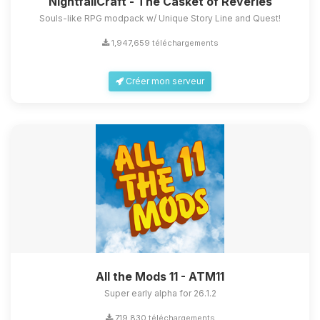
NightfallCraft - The Casket of Reveries
Souls-like RPG modpack w/ Unique Story Line and Quest!
1,947,659 téléchargements
Créer mon serveur
All the Mods 11 - ATM11
Super early alpha for 26.1.2
719,830 téléchargements