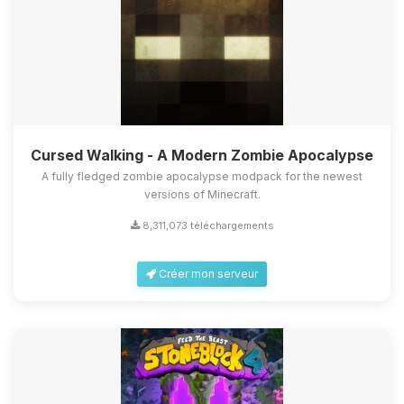
Cursed Walking - A Modern Zombie Apocalypse
A fully fledged zombie apocalypse modpack for the newest
versions of Minecraft.
8,311,073 téléchargements
Créer mon serveur