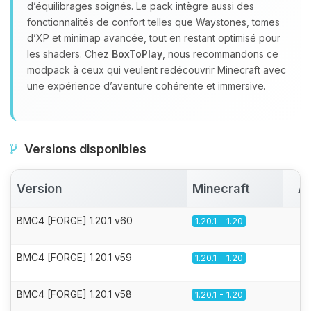
d’équilibrages soignés. Le pack intègre aussi des
fonctionnalités de confort telles que Waystones, tomes
d’XP et minimap avancée, tout en restant optimisé pour
les shaders. Chez
BoxToPlay
, nous recommandons ce
modpack à ceux qui veulent redécouvrir Minecraft avec
une expérience d’aventure cohérente et immersive.
Versions disponibles
Version
Minecraft
Ac
BMC4 [FORGE] 1.20.1 v60
1.20.1 - 1.20
BMC4 [FORGE] 1.20.1 v59
1.20.1 - 1.20
BMC4 [FORGE] 1.20.1 v58
1.20.1 - 1.20