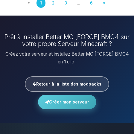
«
1
2
3
...
6
»
Prêt à installer Better MC [FORGE] BMC4 sur
votre propre Serveur Minecraft ?
Créez votre serveur et installez Better MC [FORGE] BMC4
en 1 clic !
Retour à la liste des modpacks
Créer mon serveur