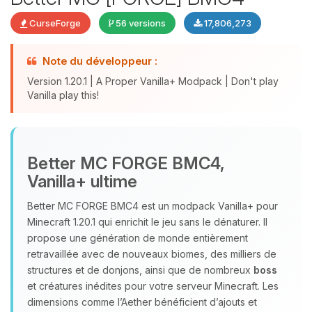
CurseForge
56 versions
17,806,273
Note du développeur :
Version 1.20.1 | A Proper Vanilla+ Modpack | Don't play
Vanilla play this!
Youpi, enfin quelqu’un pour me
Better MC FORGE BMC4,
parler ! Moi c’est Choupy, ton petit
Vanilla+ ultime
assistant BoxToPlay. Dis-moi ce dont
tu as besoin et je vais remuer mes
Better MC FORGE BMC4 est un modpack Vanilla+ pour
petits circuits pour t’aider.
Minecraft 1.20.1 qui enrichit le jeu sans le dénaturer. Il
07/08/2026 à 14:49
propose une génération de monde entièrement
retravaillée avec de nouveaux biomes, des milliers de
structures et de donjons, ainsi que de nombreux
boss
et créatures inédites pour votre serveur Minecraft. Les
dimensions comme l’Aether bénéficient d’ajouts et