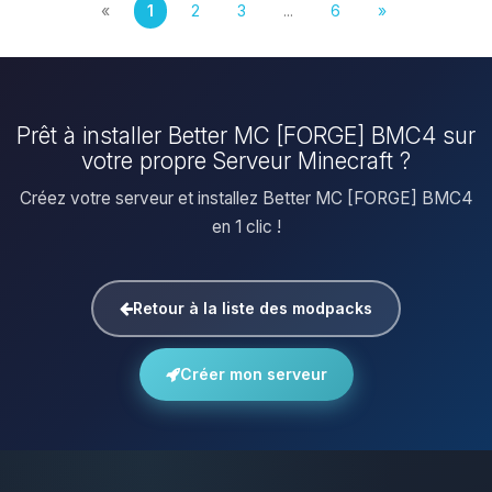
«
1
2
3
...
6
»
Prêt à installer Better MC [FORGE] BMC4 sur
votre propre Serveur Minecraft ?
Créez votre serveur et installez Better MC [FORGE] BMC4
en 1 clic !
Retour à la liste des modpacks
Créer mon serveur