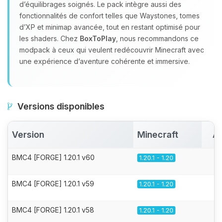
d’équilibrages soignés. Le pack intègre aussi des
fonctionnalités de confort telles que Waystones, tomes
d’XP et minimap avancée, tout en restant optimisé pour
les shaders. Chez
BoxToPlay
, nous recommandons ce
modpack à ceux qui veulent redécouvrir Minecraft avec
une expérience d’aventure cohérente et immersive.
Versions disponibles
Version
Minecraft
Ac
BMC4 [FORGE] 1.20.1 v60
1.20.1 - 1.20
BMC4 [FORGE] 1.20.1 v59
1.20.1 - 1.20
BMC4 [FORGE] 1.20.1 v58
1.20.1 - 1.20