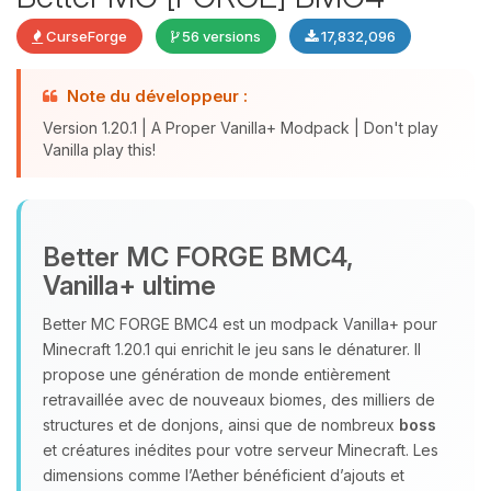
CurseForge
56 versions
17,832,096
Note du développeur :
Version 1.20.1 | A Proper Vanilla+ Modpack | Don't play
Vanilla play this!
Youpi, enfin quelqu’un pour me
Better MC FORGE BMC4,
parler ! Moi c’est Choupy, ton petit
Vanilla+ ultime
assistant BoxToPlay. Dis-moi ce dont
tu as besoin et je vais remuer mes
Better MC FORGE BMC4 est un modpack Vanilla+ pour
petits circuits pour t’aider.
Minecraft 1.20.1 qui enrichit le jeu sans le dénaturer. Il
09/08/2026 à 05:30
propose une génération de monde entièrement
retravaillée avec de nouveaux biomes, des milliers de
structures et de donjons, ainsi que de nombreux
boss
et créatures inédites pour votre serveur Minecraft. Les
dimensions comme l’Aether bénéficient d’ajouts et