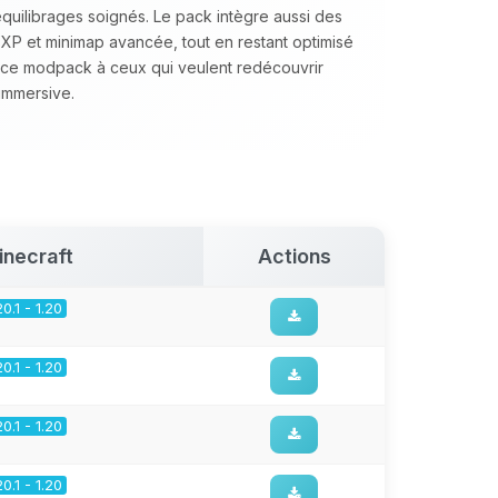
équilibrages soignés. Le pack intègre aussi des
’XP et minimap avancée, tout en restant optimisé
ce modpack à ceux qui veulent redécouvrir
immersive.
inecraft
Actions
20.1 - 1.20
20.1 - 1.20
20.1 - 1.20
20.1 - 1.20