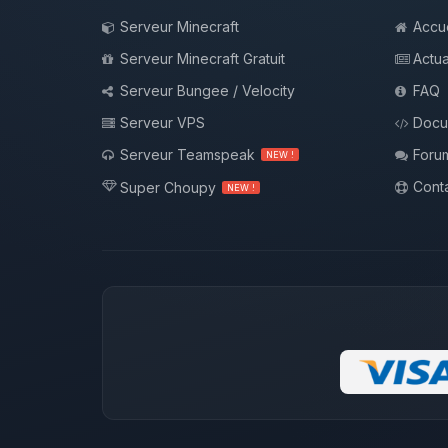
Serveur Minecraft
Accue
Serveur Minecraft Gratuit
Actua
Serveur Bungee / Velocity
FAQ
Serveur VPS
Docu
Serveur Teamspeak
Foru
NEW !
Conta
Super Choupy
NEW !