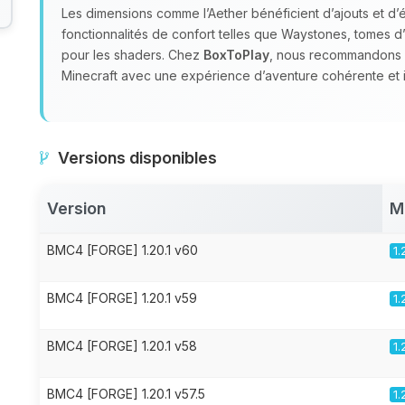
Les dimensions comme l’Aether bénéficient d’ajouts et d’
fonctionnalités de confort telles que Waystones, tomes d
pour les shaders. Chez
BoxToPlay
, nous recommandons 
Minecraft avec une expérience d’aventure cohérente et 
Versions disponibles
Version
M
BMC4 [FORGE] 1.20.1 v60
1.
BMC4 [FORGE] 1.20.1 v59
1.
BMC4 [FORGE] 1.20.1 v58
1.
BMC4 [FORGE] 1.20.1 v57.5
1.