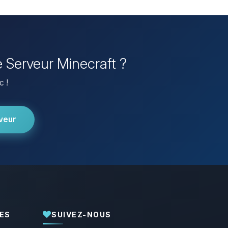
 Serveur Minecraft ?
c !
veur
ES
SUIVEZ-NOUS
Youpi, enfin quelqu’un pour me parler !