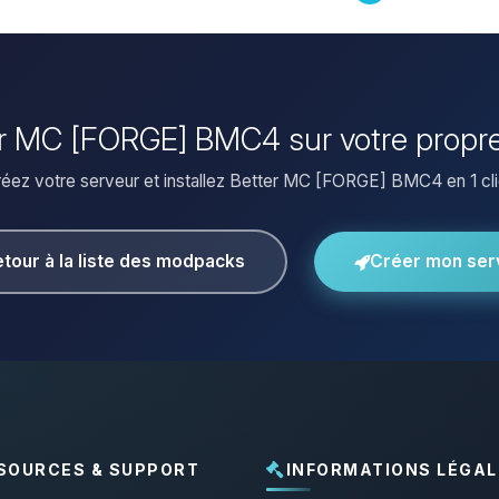
tter MC [FORGE] BMC4 sur votre propre
éez votre serveur et installez Better MC [FORGE] BMC4 en 1 cli
tour à la liste des modpacks
Créer mon ser
SOURCES & SUPPORT
INFORMATIONS LÉGAL