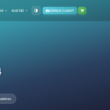
IS
AUD ($)
ESPACE CLIENT
4
nalières