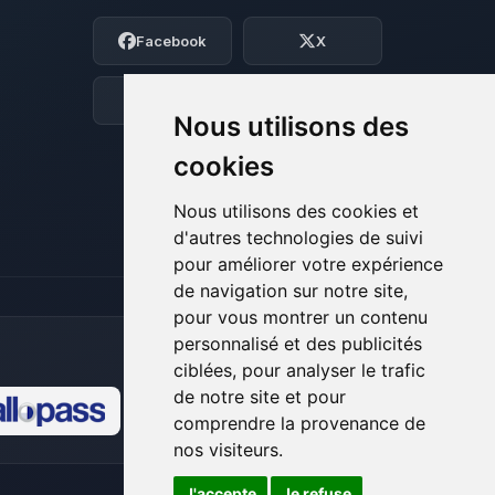
Moi c’est Choupy, ton petit assistant
Facebook
X
BoxToPlay. Dis-moi ce dont tu as besoin
et je vais remuer mes petits circuits
pour t’aider.
Discord
Forum
Nous utilisons des
07/08/2026 à 22:21
cookies
Nous utilisons des cookies et
d'autres technologies de suivi
pour améliorer votre expérience
de navigation sur notre site,
pour vous montrer un contenu
personnalisé et des publicités
ciblées, pour analyser le trafic
de notre site et pour
comprendre la provenance de
🍪
nos visiteurs.
J'accepte
Je refuse