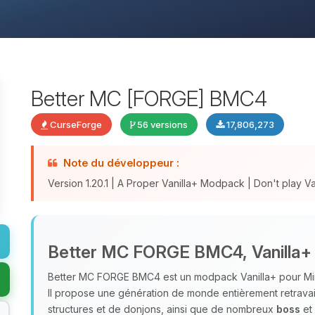
Better MC [FORGE] BMC4
CurseForge
56 versions
17,806,273
Note du développeur :
Version 1.20.1 | A Proper Vanilla+ Modpack | Don't play Vani
Better MC FORGE BMC4, Vanilla+ 
Better MC FORGE BMC4 est un modpack Vanilla+ pour Minecra
Il propose une génération de monde entièrement retravai
structures et de donjons, ainsi que de nombreux
boss
et 